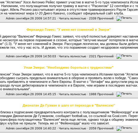
ик "Атлетико" Хосе Антонио Рейес примет участие в матче 5-го тура чемпионата Исп
. Напомним, что полузащитник получил травму в матче с "Расингом" 12 сентября и с т
одил. Абель Ресино рассчитывает игрока в отсутствии травмированного Рауля Гарсия
я на чемпионат мира U-20 Диего Камачо, сообщает официальный сайт клуба.
Admin
сентября 26 2009 14:57:21 ·
Читать полностью
· 2339 Прочтений ·
Фернандо Гомес: "У меня нет сомнений в Эмери"
 директор "Валенсии" Фернандо Гомес заявил, что клуб полностью доверяет наставни
е несмотря на первое поражение в сезоне, которые "летучие мыши" потерпели в матче
фе" (1:3). "У меня нет сомнений в Эмери. Рассуждая логически, мы должны были доби
нежели тех, что у нас есть. И думаю, что это поражение создает нездоровое напряжени
Admin
сентября 26 2009 14:50:03 ·
Читать полностью
· 2321 Прочтений ·
Унаи Эмери: "Необходимо бороться с трудностями"
ленсии" Унаи Эмери заявил, что в матче 5-го тура чемпионата Испании против "Атлетик
обходимо сыграть предельно внимательно в обороне и проявить волю к победе. "Само
чать прибавлять в чемпионате и Лиге Европы. В матче с "Хетафе" мы допустили ряд о
ораздо лучше дебютировали в чемпионате и в Европе, чем играем в последних матча
но внимательными".
Admin
сентября 26 2009 14:45:15 ·
Читать полностью
· 1988 Прочтений ·
Джонатан Де Гузман в шаге от перехода в "Валенсию"
 близка к подписанию предварительного контракта с полузащитником "Фейеноорда" и 
лландии Джонатаном Де Гузманом, сообщает football.ua, со ссылкой на Goal.com. Пере
трансфера полузащитника "Валенсия" вела еще летом, однако тогда к общему знамен
двух клубов не пришли. Теперь же от "Фейеноорда" мало что зависит.
Admin
сентября 26 2009 14:40:22 ·
Читать полностью
· 2059 Прочтений ·