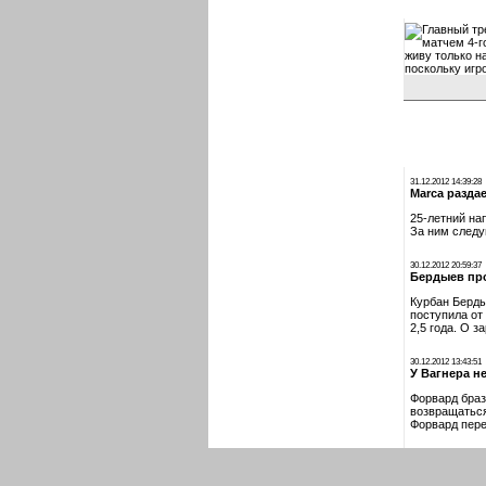
Главный тр
матчем 4-г
живу только н
поскольку игр
31.12.2012 14:39:28
Marca разда
25-летний на
За ним следу
30.12.2012 20:59:37
Бердыев пр
Курбан Берды
поступила от
2,5 года. О 
30.12.2012 13:43:51
У Вагнера н
Форвард браз
возвращаться
Форвард пере