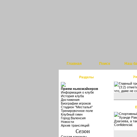
Главная
Поиск
Наш б
Ун
Разделы
Главный тр
(3:2) отмет
Прием ньюсмэйкеров
что, даже не 
Информация о клубе
История клуба
Достижения
Биографии игроков
Стадион "Месталья"
E
Тренировочное поле
Спортивный
Клубный гимн
Хуанде Рам
Город Валенсия
Дзагоева, а т
Новости
Confidencial.
Архив трансляций
Состав команды