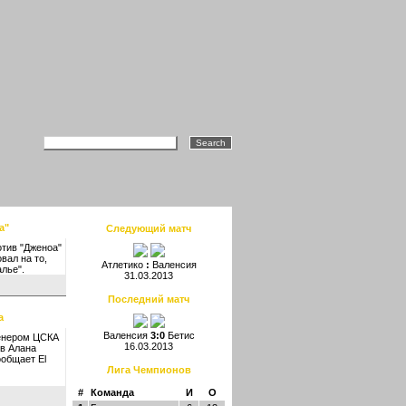
а"
Следующий матч
отив "Дженоа"
вал на то,
Атлетико
:
Валенсия
лье".
31.03.2013
Последний матч
а
Валенсия
3:0
Бетис
ренером ЦСКА
16.03.2013
в Алана
ообщает El
Лига Чемпионов
#
Команда
И
О