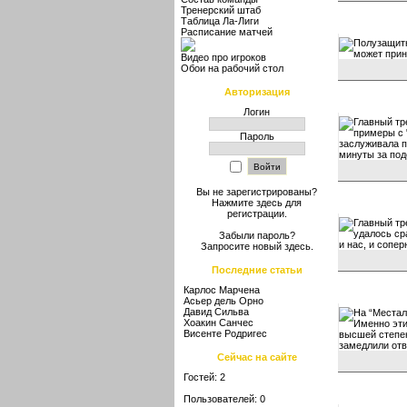
Тренерский штаб
Таблица Ла-Лиги
Расписание матчей
Полузащитн
может прин
Видео про игроков
Обои на рабочий стол
Авторизация
Логин
Главный тр
примеры с 
Пароль
заслуживала п
минуты за под
Вы не зарегистрированы?
Нажмите здесь
для
регистрации.
Главный тр
удалось ср
Забыли пароль?
и нас, и сопер
Запросите новый
здесь
.
Последние статьи
Карлос Марчена
Асьер дель Орно
Давид Сильва
На “Местал
Хоакин Санчес
Именно эти
Висенте Родригес
высшей степен
замедлили отв
Сейчас на сайте
Гостей: 2
Пользователей: 0