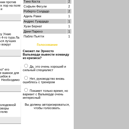
Тино Коста
2
ании против
ех пор на поле
Софьян Фегули
2
 и
Роберто Солдадо
2
Адиль Рами
1
Андрес Гуардадо
1
Хуан Бернат
1
Дани Парехо
1
ку Унаю
Пабло Пьятти
1
 4-го тура Ла
ться лучших
е вокруг
Голосование
Сможет ли Эрнесто
Вальверде вывести команду
из кризиса?
Да, это очень хороший и
о" его
сильный специалист
е важное для
шибок в
Нет, руководство вновь
х. Необходимо
ошиблось с тренером
Покажет только время, но
вариант с Вальверде очень
интересный
Вы должны авторизироваться,
молодежной
чтобы голосовать.
говоры
ателю