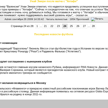
Унай Эмери после матча с "Хетафе"
енер "Валенсии" Унаи Эмери отметил, что надеется продолжить успешное выступлен
о тура примеры с "Хетафе". "Сейчас я сосредоточен на том, что отвечаю за успехи "Ва
астоящим и очень хочу добиваться побед. Мы готовимся к матчу с "Хетафе" в обычно
оки понимают: нужно поддерживать высокий уровень игры", - сказал он.
Admin
сентября 26 2009 14:33:42 ·
Читать полностью
· 1954 Прочтений ·
Страница 24 из 28:
1
...
21
22
23
24
25
26
27
...
28
Последние новости футбола
ет номинации
падающий "Барселоны" Лионель Месси стал футболистом года в Испании по версии га
ют Криштиану Роналду ("Реал") и Радамель Фалькао ("Атлетико").
одлит соглашение с нынешним клубом
ев останется главным коучем казанского Рубина, информируют РИА Новости. Данна
 Валерия Сорокина, который является президентом казанского клуба. Новый контракт 
зарплате именитого тренера не сообщается.
ет желания возвращаться в Москву
ильского «Фламенго» и прекрасно известный российским поклонникам игрок Вагнер Ла
 в российскую столицу. Данная информация появилась на сетевом ресурсе Globo Espo
брался на родину в конце 2011-го.