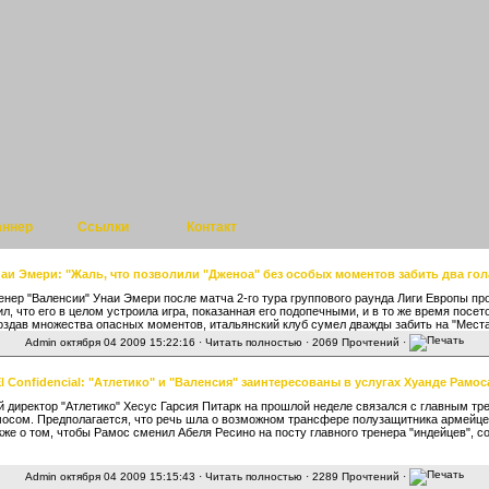
аннер
Ссылки
Контакт
аи Эмери: "Жаль, что позволили "Дженоа" без особых моментов забить два гол
енер "Валенсии" Унаи Эмери после матча 2-го тура группового раунда Лиги Европы пр
ил, что его в целом устроила игра, показанная его подопечными, и в то же время посето
создав множества опасных моментов, итальянский клуб сумел дважды забить на "Места
Admin
октября 04 2009 15:22:16 ·
Читать полностью
· 2069 Прочтений ·
l Confidenсial: "Атлетико" и "Валенсия" заинтересованы в услугах Хуанде Рамос
 директор "Атлетико" Хесус Гарсия Питарк на прошлой неделе связался с главным т
осом. Предполагается, что речь шла о возможном трансфере полузащитника армейце
акже о том, чтобы Рамос сменил Абеля Ресино на посту главного тренера "индейцев", с
Admin
октября 04 2009 15:15:43 ·
Читать полностью
· 2289 Прочтений ·