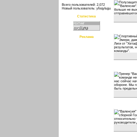
Полузащитн
Всего пользователей: 2,072
"Валенсии"
Новый пользователь:
yfoqylugu
больше не вых
отправившегос
Статистика
Спортивный
Реклама
Эмери, даж
Лиги от "Хета
результатов, 
команды".
Тренер "Ва
команде не
нас сейчас на
обороне. Мы г
быть предель
"Валенсия"
сборной Го
относительно 
руководители 