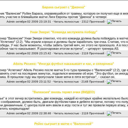
Бараха сыграет с "Дженоа"
ик "Валенсии" Рубен Бараха, оправившийся от травмы, которую он получил еще в ме
ять участие в ближайшем матче Лиги Европы против "Дженоа" в четверг.
Admin
октября 02 2009 23:19:31 ·
Читать полностью
· 2312 Прочтений ·
Унаи Эмери: "Команда заслужила победу"
енер "Валенсии" Унаи Эмери отметил, что его команда должна была побеждать в матче
"Атлетико" (2:2). "Мы играли хорошо и должны были заработать три очка. Считаю, что 
обеды. У нас были моменты, чтобы забить третий мяч, но этого не произошло. А в пос
обное часто наказывают. Я разочарован итогом встречи", – цитирует тренера AS.
Admin
октября 02 2009 23:15:42 ·
Читать полностью
· 2119 Прочтений ·
Абель Ресино: "Иногда футбол наказывает и нас, и соперника"
енер "Атлетико" Абель Ресино после матча 5-го тура примеры с "Валенсией" (2:2), где 
авнять счет на последних минутах, поделился мнением об игре. "Это футбол, он иногд
ника. В прошлом году мы пропускали такие мячи в пяти встречах", - сказал он.
Admin
октября 02 2009 23:11:52 ·
Читать полностью
· 2148 Прочтений ·
"Валенсия" вновь теряет очки (ВИДЕО)
ье” в этот вечер встретились две команды, каждой из которых крайне желательно был
 соображения, должно быть, двигали футболистами в дебюте встречи, потому что полу
и динамичным. С центра поля мяч ввели в игру гости и тут же провели первую атаку, 
етить конрвыпадом!
Admin
октября 02 2009 22:38:46 ·
Читать полностью
· 2119 Прочтений ·
Рейес сыграет в матче с "Валенсией"