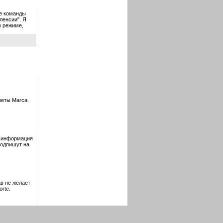
ие команды
ленсии". Я
м режиме,
зеты Marca.
я информация
подпишут на
в не желает
rte.