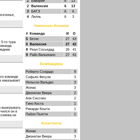
1
Бавария
6
13
2
Валенсия
6
13
3
БАТЭ
6
6
жсезонье,
4
Лилль
6
3
Чемпионат Испании
#
Команда
И
О
5
Бетис
27
43
 5-го тура
6
Валенсия
27
42
команда
ледние
8
Реал Сосьедад
26
41
9
Райо Вальекано
27
41
Бомбардиры
Роберто Солдадо
9
его команде
Софьян Фегули
3
а наказывает
Нельсон Вальдес
3
Жонас
3
Джонатан Виера
2
Али Сиссоко
2
Тино Коста
1
о выигрывать.
Рикардо Кошта
1
чился он в
Пабло Пьятти
1
хозяева не
Ассистенты
Жонас
3
Джонатан Виера
3