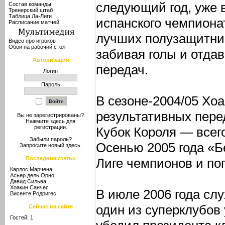
следующий год, уже 
Состав команды
Тренерский штаб
Таблица Ла-Лиги
испанского чемпионат
Расписание матчей
лучших полузащитник
Видео про игроков
Обои на рабочий стол
забивая голы и отда
Авторизация
передач.
Логин
Пароль
В сезоне-2004/05 Хоа
результативных пере
Вы не зарегистрированы?
Нажмите здесь
для
регистрации.
Кубок Короля — всего
Забыли пароль?
Осенью 2005 года «Б
Запросите новый
здесь
.
Последние статьи
Лиге чемпионов и поп
Карлос Марчена
Асьер дель Орно
Давид Сильва
Хоакин Санчес
В июле 2006 года слу
Висенте Родригес
один из суперклубов 
Сейчас на сайте
Гостей: 1