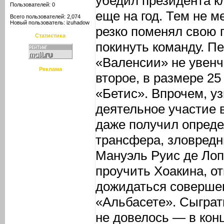
убедил президента кл
Пользователей: 0
еще на год. Тем не м
Всего пользователей: 2,074
Новый пользователь:
izuhadow
резко поменял свою п
Статистика
покинуть команду. П
«Валенсии» не увенч
Реклама
второе, в размере 2
«Бетис». Впрочем, у
деятельное участие 
даже получил опред
трансфера, зловред
Мануэль Руис де Ло
проучить Хоакина, о
дожидаться совершен
«Альбасете». Сыграть
не довелось — в конц