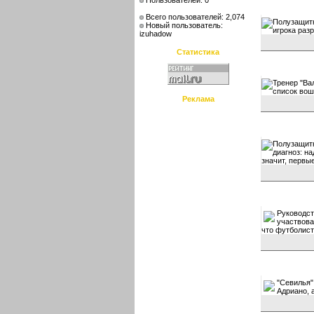
Пользователей: 0
Всего пользователей: 2,074
Полузащитн
Новый пользователь:
игрока раз
izuhadow
Статистика
Тренер "Ва
список вош
Реклама
Полузащитн
диагноз: н
значит, первы
Руководст
участвова
что футболист
"Севилья"
Адриано, 