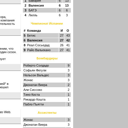
1
Бавария
6
13
2
Валенсия
6
13
3
БАТЭ
6
6
4
Лилль
6
3
ора,
я компания
Чемпионат Испании
ятельность
#
Команда
И
О
5
Бетис
27
43
6
Валенсия
27
42
8
Реал Сосьедад
26
41
мним, что
9
Райо Вальекано
27
41
один сезон.
Бомбардиры
рует
Роберто Солдадо
9
Софьян Фегули
3
Нельсон Вальдес
3
Жонас
3
ией" в
Джонатан Виера
2
 решил
Али Сиссоко
2
Тино Коста
1
Рикардо Кошта
1
Пабло Пьятти
1
to Web.
Ассистенты
Жонас
3
Джонатан Виера
3