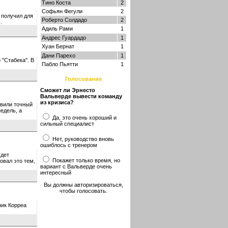
Тино Коста
2
Софьян Фегули
2
 получил для
Роберто Солдадо
2
.
Адиль Рами
1
Андрес Гуардадо
1
Хуан Бернат
1
Дани Парехо
1
 "Стабека". В
Пабло Пьятти
1
Голосование
Сможет ли Эрнесто
Вальверде вывести команду
из кризиса?
овили точный
едель, а
Да, это очень хороший и
сильный специалист
Нет, руководство вновь
ошиблось с тренером
удет
Покажет только время, но
овал это тем,
вариант с Вальверде очень
интересный
Вы должны авторизироваться,
чтобы голосовать.
ник Корреа