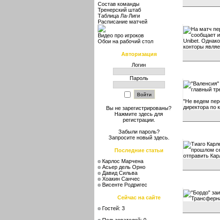
Состав команды
Тренерский штаб
Таблица Ла-Лиги
Расписание матчей
На матч пе
сообщает и
Видео про игроков
Unibet. Однак
Обои на рабочий стол
конторы являе
Авторизация
Логин
Пароль
"Валенсия"
главный тр
"Не ведем пер
директора по 
Вы не зарегистрированы?
Нажмите здесь
для
регистрации.
Забыли пароль?
Запросите новый
здесь
.
Тиаго Карл
прошлом се
Последние статьи
отправить Кар
Карлос Марчена
Асьер дель Орно
Давид Сильва
Хоакин Санчес
Висенте Родригес
"Бордо" за
Сейчас на сайте
Трансферна
Гостей: 3