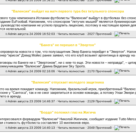
Admin
августа 26 2009 16:58:21 ·
Читать полностью
· 2167 Прочтений ·
"Валенсия" выйдет на матч первого тура без титульного спонсора
рвого тура чемпионата Испании футболисты "Валенсии" выйдут в футболках без спонс
здание EuFootball. Напомним, что спонсором "летучих мышей" является букмекерска
о руководство компании не успело продлить лицензию, поэтому в настоящее время де
тся нелегальной.
Admin
августа 24 2009 16:52:03 ·
Читать полностью
· 2027 Прочтений ·
"Банега" не перешел в "Эвертон"
 опровергла новости о том, что полузащитник Эвер Банега перейдет в "Эвертон". Напо
енер "ирисок" Дэвид Мойес ранее заявил, что его клуб возьмет аргентинца в аренду на 
еговоры по Банеге ни с "Эвертоном", ни с кем-то еще. Эти новости – неправда", – цити
коммуникациям "Валенсии" Дамиа Видагани Sky Sports.
Admin
августа 24 2009 02:16:06 ·
Читать полностью
· 2170 Прочтений ·
"Валенсия" отпускает молодого защитника
ето на время покидает команду. Напомним, бразильский игрок, приобретенный "Валенс
зоне у "Сантоса", так и не смог закрепиться в основе команды, а потому Унаи Эмери
лето в аренду.
Admin
августа 23 2009 14:46:37 ·
Читать полностью
· 2129 Прочтений ·
"Бордо" положил глаз на Жигича
интересовался форвардом "Валенсии" Николой Жигичем, сообщает издание Tutto Merca
я стоимость футболиста составляет 10 миллионов евро.
Admin
августа 23 2009 14:40:13 ·
Читать полностью
· 2049 Прочтений ·