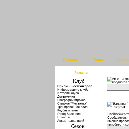
Главная
Поиск
Наш б
Разделы
Аргентинск
предлагал 
Прием ньюсмэйкеров
Информация о клубе
История клуба
Достижения
Биографии игроков
Стадион "Месталья"
"Валенсия"
Тренировочное поле
Telegraaf.
Клубный гимн
Город Валенсия
Плеймейкер то
Новости
Сообщается, ч
Архив трансляций
именно пробле
приобрести ко