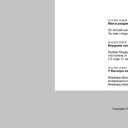
31.12.2012 14:39:28
Marca разда
25-летний на
За ним следу
30.12.2012 20:59:37
Бердыев пр
Курбан Берды
поступила от
2,5 года. О 
30.12.2012 13:43:51
У Вагнера н
Форвард браз
возвращаться
Форвард пере
Copyright 