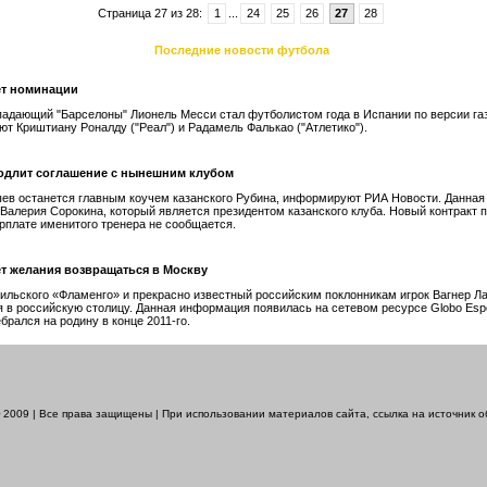
Страница 27 из 28:
1
...
24
25
26
27
28
Последние новости футбола
ет номинации
падающий "Барселоны" Лионель Месси стал футболистом года в Испании по версии га
ют Криштиану Роналду ("Реал") и Радамель Фалькао ("Атлетико").
одлит соглашение с нынешним клубом
ев останется главным коучем казанского Рубина, информируют РИА Новости. Данна
 Валерия Сорокина, который является президентом казанского клуба. Новый контракт 
зарплате именитого тренера не сообщается.
ет желания возвращаться в Москву
ильского «Фламенго» и прекрасно известный российским поклонникам игрок Вагнер Ла
 в российскую столицу. Данная информация появилась на сетевом ресурсе Globo Espo
брался на родину в конце 2011-го.
© 2009 | Все права защищены | При использовании материалов сайта, ссылка на источник 