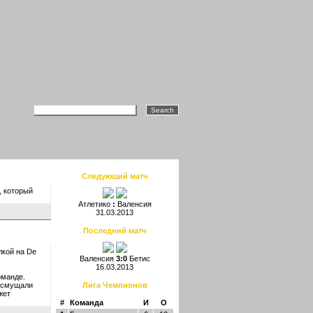
Следующий матч
, который
Атлетико
:
Валенсия
31.03.2013
Последний матч
лкой на De
Валенсия
3:0
Бетис
16.03.2013
оманде.
" смущали
Лига Чемпионов
жет
#
Команда
И
О