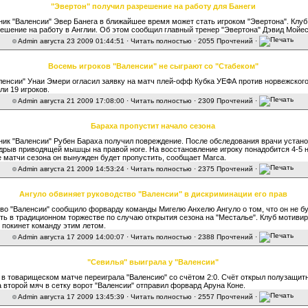
"Эвертон" получил разрешение на работу для Банеги
ик "Валенсии" Эвер Банега в ближайшее время может стать игроком "Эвертона". Клуб
решение на работу в Англии. Об этом сообщил главный тренер "Эвертона" Дэвид Мойес
Admin
августа 23 2009 01:44:51 ·
Читать полностью
· 2055 Прочтений ·
Восемь игроков "Валенсии" не сыграют со "Стабеком"
ленсии" Унаи Эмери огласил заявку на матч плей-офф Кубка УЕФА против норвежского
ли 19 игроков.
Admin
августа 21 2009 17:08:00 ·
Читать полностью
· 2309 Прочтений ·
Бараха пропустит начало сезона
ик "Валенсии" Рубен Бараха получил повреждение. После обследования врачи устан
адрыв приводящей мышцы на правой ноге. На восстановление игроку понадобится 4-5 н
е матчи сезона он вынужден будет пропустить, сообщает Marca.
Admin
августа 21 2009 14:53:24 ·
Читать полностью
· 2375 Прочтений ·
Ангуло обвиняет руководство "Валенсии" в дискриминации его прав
во "Валенсии" сообщило форварду команды Мигелю Анхелю Ангуло о том, что он не б
ть в традиционном торжестве по случаю открытия сезона на "Месталье". Клуб мотивир
 покинет команду этим летом.
Admin
августа 17 2009 14:00:07 ·
Читать полностью
· 2388 Прочтений ·
"Севилья" выиграла у "Валенсии"
 в товарищеском матче переиграла "Валенсию" со счётом 2:0. Счёт открыл полузащит
а второй мяч в сетку ворот "Валенсии" отправил форвард Аруна Коне.
Admin
августа 17 2009 13:45:39 ·
Читать полностью
· 2557 Прочтений ·