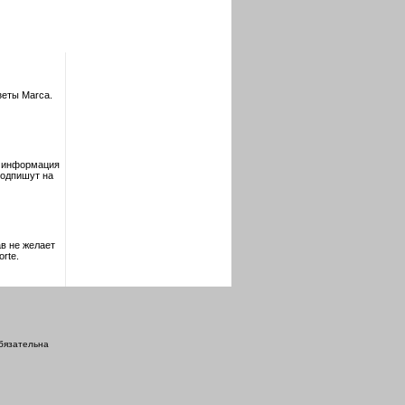
зеты Marca.
я информация
подпишут на
в не желает
rte.
обязательна