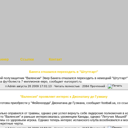
аннер
Ссылки
Контакт
Банега отказался переходить в "Штуттгарт"
ий полузащитник "Валенсии" Эвер Банега отказался переходить в немецкий "Штутгарт"
за футболиста 7 миллионов евро, сообщает eurosport.ru.
Admin
августа 26 2009 17:01:13 ·
Читать полностью
· 2084 Прочтений ·
"Валенсия" проявляет интерес к Джонатану де Гузману
 готова приобрести у "Фейеноорда" Джонатана де Гузмана, сообщает football.ua, со ссы
лько оправился от травмы, однако уже успел вернуть себе лидерские полномочия в к
то "Валенсия" и раньше интересовалась уроженцем Канады, однако "Летучих Мышей
мы со здоровьем игрока. Однако теперь интерес испанского клуба возобновился и мо
нкретные черты.