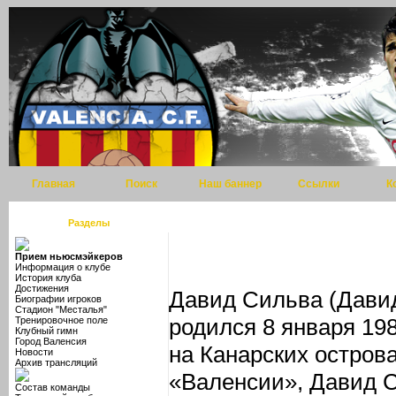
Главная
Поиск
Наш баннер
Ссылки
К
Разделы
Прием ньюсмэйкеров
Информация о клубе
История клуба
Достижения
Давид Сильва (Дави
Биографии игроков
Стадион "Месталья"
родился 8 января 198
Тренировочное поле
Клубный гимн
Город Валенсия
на Канарских остров
Новости
Архив трансляций
«Валенсии», Давид 
Состав команды