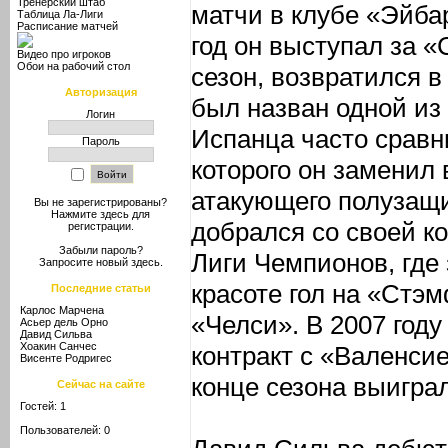
Тренерский штаб
матчи в клубе «Эйба
Таблица Ла-Лиги
Расписание матчей
год он выступал за «
Видео про игроков
Обои на рабочий стол
сезон, возвратился в
Авторизация
был назван одной из
Логин
Испанца часто сравн
Пароль
которого он заменил
атакующего полузащ
Вы не зарегистрированы?
Нажмите здесь
для
добрался со своей к
регистрации.
Забыли пароль?
Лиги Чемпионов, где
Запросите новый
здесь
.
красоте гол на «Стэ
Последние статьи
Карлос Марчена
«Челси». В 2007 год
Асьер дель Орно
Давид Сильва
Хоакин Санчес
контракт с «Валенсие
Висенте Родригес
конце сезона выигра
Сейчас на сайте
Гостей: 1
Пользователей: 0