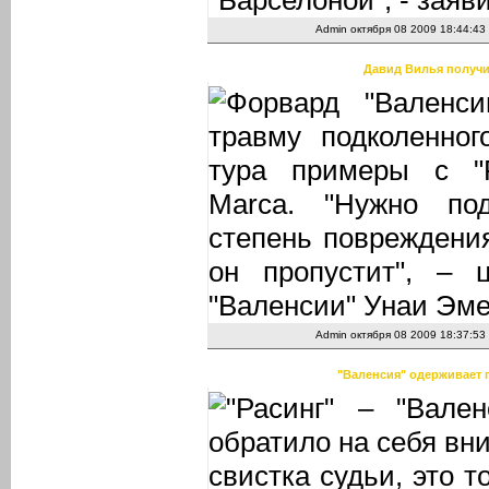
"Барселоной", - заяв
Admin
октября 08 2009 18:44:43
Давид Вилья получи
Форвард "Валенс
травму подколенног
тура примеры с "Р
Marca. "Нужно по
степень повреждения
он пропустит", – ц
"Валенсии" Унаи Эме
Admin
октября 08 2009 18:37:53
"Валенсия" одерживает 
"Расинг" – "Вален
обратило на себя вн
свистка судьи, это 