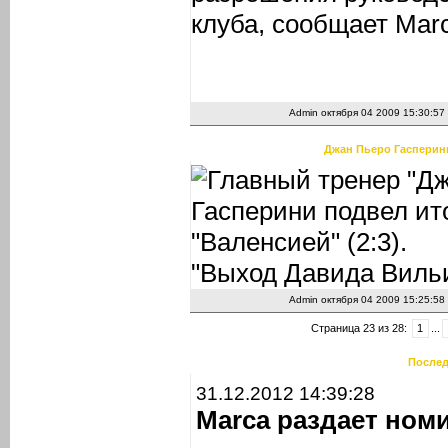
клуба, сообщает Mar
Admin
октября 04 2009 15:30:57
Джан Пьеро Гасперин
Главный тренер "Д
Гасперини подвел ит
"Валенсией" (2:3).
"Выход Давида Вильи
Admin
октября 04 2009 15:25:58
Страница 23 из 28:
1
...
Послед
31.12.2012 14:39:28
Marca раздает ном