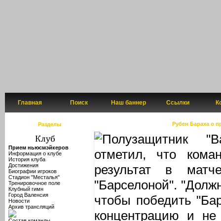
Главная
Поиск
Наш баннер
Ссылки
К
Рубен Бараха о п
Разделы
Полузащитник "
Прием ньюсмэйкеров
отметил, что кома
Информация о клубе
История клуба
Достижения
результат в мат
Биографии игроков
Стадион "Месталья"
"Барселоной". "Долж
Тренировочное поле
Клубный гимн
Город Валенсия
чтобы победить "Бар
Новости
Архив трансляций
концентрацию и не 
Состав команды