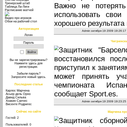
Тренерский штаб
Важно не потерять
Таблица Ла-Лиги
Расписание матчей
использовать свои
Видео про игроков
хорошего результата 
Обои на рабочий стол
Авторизация
Admin
октября 19 2009 19:26:17
Логин
Чигрински
Пароль
Защитник "Барсел
восстановился пос
Вы не зарегистрированы?
Нажмите здесь
для
приступил к занятия
регистрации.
Забыли пароль?
может принять уч
Запросите новый
здесь
.
чемпионата Испа
Последние статьи
Карлос Марчена
сообщает Sport.es.
Асьер дель Орно
Давид Сильва
Хоакин Санчес
Admin
октября 19 2009 19:23:25
Висенте Родригес
Сейчас на сайте
Марчена про
Гостей: 2
Защитник сборно
Пользователей: 0