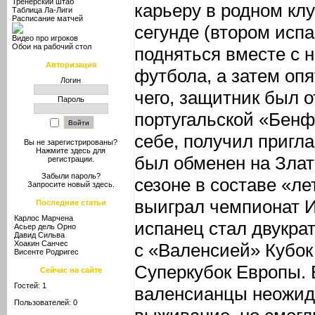
Тренерский штаб
карьеру в родном кл
Таблица Ла-Лиги
Расписание матчей
сегунде (втором испа
Видео про игроков
Обои на рабочий стол
подняться вместе с н
Авторизация
футбола, а затем оп
Логин
чего, защитник был о
Пароль
португальской «Бенф
себе, получил пригл
Вы не зарегистрированы?
Нажмите здесь
для
был обменен на Злат
регистрации.
Забыли пароль?
сезоне в составе «л
Запросите новый
здесь
.
выиграл чемпионат И
Последние статьи
Карлос Марчена
испанец стал двукра
Асьер дель Орно
Давид Сильва
Хоакин Санчес
с «Валенсией» Кубок
Висенте Родригес
Суперкубок Европы. 
Сейчас на сайте
Гостей: 1
валенсианцы неожид
Пользователей: 0