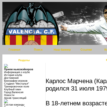
Главная
Поиск
Наш баннер
Ссылки
К
Разделы
Прием ньюсмэйкеров
Информация о клубе
История клуба
Достижения
Карлос Марчена (Кар
Биографии игроков
Стадион "Месталья"
родился 31 июля 197
Тренировочное поле
Клубный гимн
Город Валенсия
Новости
Архив трансляций
В 18-летнем возраст
Состав команды