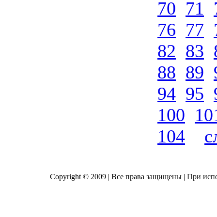
70
71
76
77
82
83
88
89
94
95
100
10
104
с
Copyright © 2009 | Все права защищены | При исп