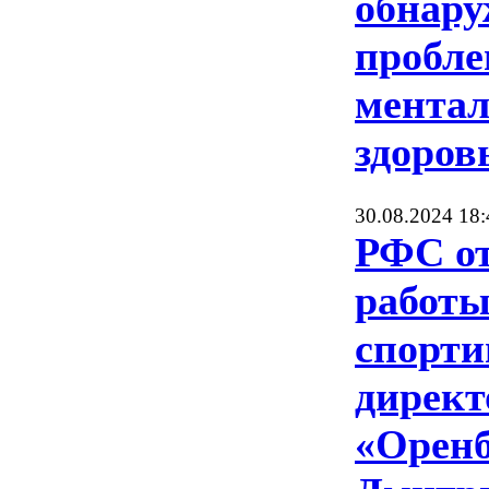
обнар
пробле
мента
здоров
30.08.2024 18:
РФС от
работ
спорти
директ
«Оренб