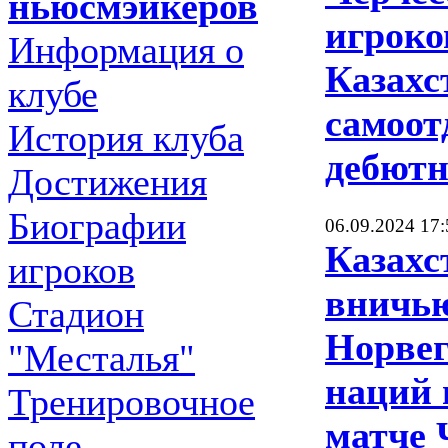
ньюсмэйкеров
игроко
Информация о
Казахс
клубе
самоот
История клуба
дебютн
Достижения
Биографии
06.09.2024 17:
Казахс
игроков
вничью
Стадион
Норвег
"Месталья"
наций 
Тренировочное
матче 
поле