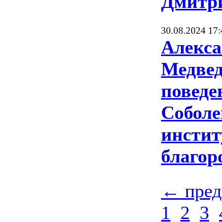
Дмитр
30.08.2024 17:
Алекса
Медвед
поведе
Соболе
инстит
благор
← пре
1
2
3