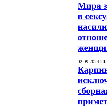
Мира з
в секс
насили
отноше
женщи
02.09.2024 20:
Карпин
исключ
сборна
примет