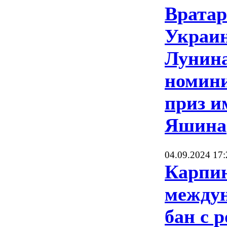
Вратар
Украи
Лунин
номини
приз и
Яшина
04.09.2024 17:
Карпин
между
бан с 