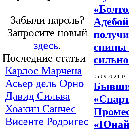
«Болто
Забыли пароль?
Адебой
Запросите новый
получи
здесь
.
спины 
Последние статьи
сильно
Карлос Марчена
05.09.2024 19:
Асьер дель Орно
Бывши
Давид Сильва
«Спарт
Хоакин Санчес
Промес
Висенте Родригес
«Юнайт