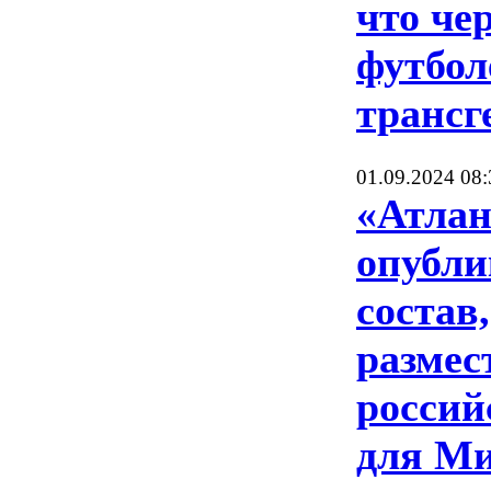
что чер
футбол
трансг
01.09.2024 08:
«Атлан
опубли
состав,
размес
россий
для М