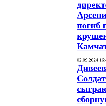
дирек
Арсени
погиб 
крушен
Камча
02.09.2024 16:
Дивеев
Солдат
сыграю
сборну