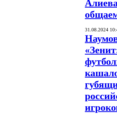
Алиева
общае
31.08.2024 10:
Наумов
«Зенит
футбо
кашало
губящ
россий
игроко