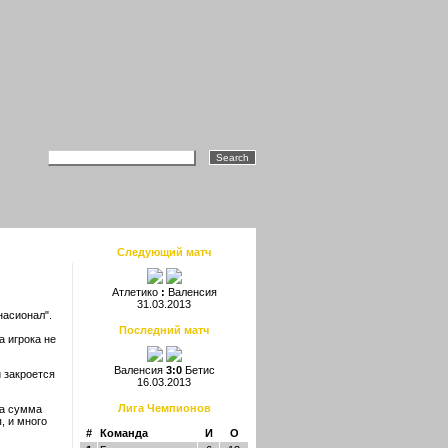
Следующий матч
Атлетико
:
Валенсия
31.03.2013
насионал".
Последний матч
а игрока не
Валенсия
3:0
Бетис
 закроется
16.03.2013
Лига Чемпионов
та сумма
, и много
#
Команда
И
О