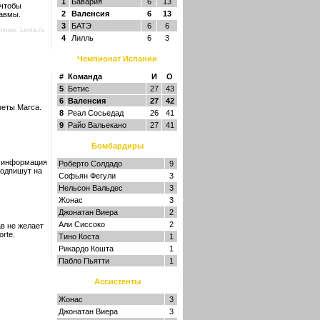
1
Бавария
6
13
 чтобы
2
Валенсия
6
13
равмы.
3
БАТЭ
6
6
очник:
Lenta.ru
4
Лилль
6
3
Чемпионат Испании
#
Команда
И
О
5
Бетис
27
43
6
Валенсия
27
42
зеты Marca.
8
Реал Сосьедад
26
41
9
Райо Вальекано
27
41
Бомбардиры
я информация
Роберто Солдадо
9
подпишут на
Софьян Фегули
3
Нельсон Вальдес
3
Жонас
3
Джонатан Виера
2
Али Сиссоко
2
в не желает
rte.
Тино Коста
1
Рикардо Кошта
1
Пабло Пьятти
1
Ассистенты
Жонас
3
Джонатан Виера
3