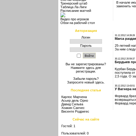
В начале ию
Тренерский штаб
заменить че
Таблица Ла-Лиги
Расписание матчей
Видео про игроков
Обои на рабочий стол
Авторизация
31.12.2012 14:39:28
Логин
Marca разда
Пароль
25-летний на
За ним следу
30.12.2012 20:59:37
Бердыев пр
Вы не зарегистрированы?
Нажмите здесь
для
Курбан Берды
регистрации.
поступила от
2,5 года. О 
Забыли пароль?
Запросите новый
здесь
.
30.12.2012 13:43:51
У Вагнера н
Последние статьи
Форвард браз
Карлос Марчена
возвращаться
Асьер дель Орно
Форвард пере
Давид Сильва
Хоакин Санчес
Висенте Родригес
Сейчас на сайте
Гостей: 1
Пользователей: 0