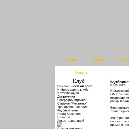
Главная
Поиск
Наш б
Разделы
Футболист
20.07.2011 15:21:28
Прием ньюсмэйкеров
Информация о клубе
Нападающий 
История клуба
Об этом пиш
Достижения
возвращению
Биографии игроков
раскрывают
Стадион "Месталья"
Тренировочное поле
Все формаль
Клубный гимн
трансферное
Город Валенсия
Новости
Жо перешел 
Архив трансляций
соответство
времени про
Состав команды