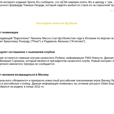
ля интернет-издание Sports.Ru сообщило, что ЦСКА намерен взять Жо в аренду с тем,
шского форварда Томаша Нецида, который надолго выбыл из строя из-за серьезной т
Ист
Последние новости футбола
ет номинации
падающий "Барселоны" Лионель Месси стал футболистом года в Испании по версии га
ют Криштиану Роналду ("Реал") и Радамель Фалькао ("Атлетико").
одлит соглашение с нынешним клубом
ев останется главным коучем казанского Рубина, информируют РИА Новости. Данна
 Валерия Сорокина, который является президентом казанского клуба. Новый контракт 
зарплате именитого тренера не сообщается.
ет желания возвращаться в Москву
ильского «Фламенго» и прекрасно известный российским поклонникам игрок Вагнер Ла
 в российскую столицу. Данная информация появилась на сетевом ресурсе Globo Espo
брался на родину в конце 2011-го.