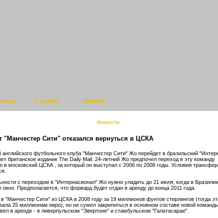
аннер
Ссылки
Контакт
Новости
 "Манчестер Сити" отказался вернуться в ЦСКА
английского футбольного клуба "Манчестер Сити" Жо перейдет в бразильский "Интер
ет британское издание The Daily Mail. 24-летний Жо предпочел переход в эту команду
 в московский ЦСКА , за который он выступал с 2006 по 2008 годы. Условия трансфер
ся.
ности с переходом в "Интернасионал" Жо нужно уладить до 21 июля, когда в Бразилии
 окно. Предполагается, что форвард будет отдан в аренду до конца 2011 года.
в "Манчестер Сити" из ЦСКА в 2008 году за 19 миллионов фунтов стерлингов (тогда э
вала 25 миллионам евро), но не сумел закрепиться в основном составе новой команды
вел в аренде - в ливерпульском "Эвертоне" и стамбульском "Галатасарае".