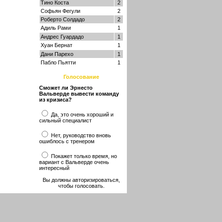
Тино Коста
2
Софьян Фегули
2
Роберто Солдадо
2
Адиль Рами
1
Андрес Гуардадо
1
Хуан Бернат
1
Дани Парехо
1
Пабло Пьятти
1
Голосование
Сможет ли Эрнесто
Вальверде вывести команду
из кризиса?
Да, это очень хороший и
сильный специалист
Нет, руководство вновь
ошиблось с тренером
Покажет только время, но
вариант с Вальверде очень
интересный
Вы должны авторизироваться,
чтобы голосовать.