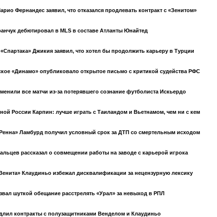
арио Фернандес заявил, что отказался продлевать контракт с «Зенитом»
анчук дебютировал в MLS в составе Атланты Юнайтед
 «Спартака» Джикия заявил, что хотел бы продолжить карьеру в Турции
кое «Динамо» опубликовало открытое письмо с критикой судейства РФС
тменили все матчи из-за потерявшего сознание футболиста Искьердо
ной России Карпин: лучше играть с Таиландом и Вьетнамом, чем ни с кем
Ренна» Ламбурд получил условный срок за ДТП со смертельным исходом
альцев рассказал о совмещении работы на заводе с карьерой игрока
Зенита» Клаудиньо избежал дисквалификации за нецензурную лексику
звал шуткой обещание расстрелять «Урал» за невыход в РПЛ
длил контракты с полузащитниками Венделом и Клаудиньо