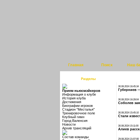
Главная
Поиск
Наш б
Разделы
30.08.2024 16:45:34
Губерниев —
Прием ньюсмэйкеров
Информация о клубе
История клуба
30.08.2024 16:28:04
Достижения
Соболев зая
Биографии игроков
Стадион "Месталья"
Тренировочное поле
30.08.2024 15:45:10
Стали извес
Клубный гимн
Город Валенсия
Новости
30.08.2024 15:11:00
Архив трансляций
Алиев расск
Состав команды
29.08.2024 21:07:00