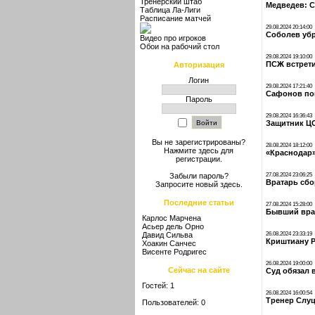
Тренерский штаб
Медведев: С
Таблица Ла-Лиги
Расписание матчей
29.08.2024 20:14:00
Соболев убр
Видео про игроков
Обои на рабочий стол
29.08.2024 19:10:00
ПСЖ встрети
Авторизация
Логин
29.08.2024 17:21:40
Сафонов поп
Пароль
29.08.2024 16:36:43
Защитник ЦС
Вы не зарегистрированы?
28.08.2024 18:12:00
Нажмите здесь
для
«Краснодар»
регистрации.
27.08.2024 23:06:25
Забыли пароль?
Вратарь сбо
Запросите новый
здесь
.
Последние статьи
27.08.2024 15:28:00
Бывший врат
Карлос Марчена
Асьер дель Орно
Давид Сильва
26.08.2024 23:33:19
Криштиану Р
Хоакин Санчес
Висенте Родригес
26.08.2024 19:00:00
Сейчас на сайте
Суд обязал 
Гостей: 1
26.08.2024 16:00:54
Тренер Слуц
Пользователей: 0