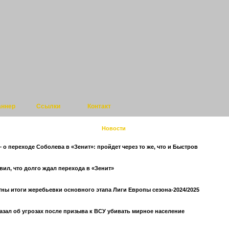
аннер
Ссылки
Контакт
Новости
 о переходе Соболева в «Зенит»: пройдет через то же, что и Быстров
вил, что долго ждал перехода в «Зенит»
тны итоги жеребьевки основного этапа Лиги Европы сезона-2024/2025
азал об угрозах после призыва к ВСУ убивать мирное население