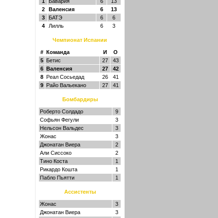
1
Бавария
6
13
2
Валенсия
6
13
3
БАТЭ
6
6
4
Лилль
6
3
Чемпионат Испании
#
Команда
И
О
5
Бетис
27
43
6
Валенсия
27
42
8
Реал Сосьедад
26
41
9
Райо Вальекано
27
41
Бомбардиры
Роберто Солдадо
9
Софьян Фегули
3
Нельсон Вальдес
3
Жонас
3
Джонатан Виера
2
Али Сиссоко
2
Тино Коста
1
Рикардо Кошта
1
Пабло Пьятти
1
Ассистенты
Жонас
3
Джонатан Виера
3