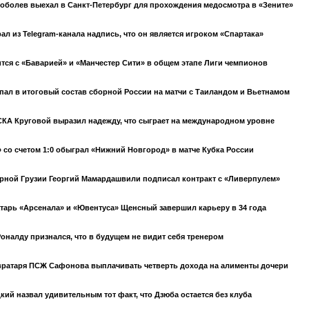
оболев выехал в Санкт-Петербург для прохождения медосмотра в «Зените»
ал из Telegram-канала надпись, что он является игроком «Спартака»
тся с «Баварией» и «Манчестер Сити» в общем этапе Лиги чемпионов
ал в итоговый состав сборной России на матчи с Таиландом и Вьетнамом
КА Круговой выразил надежду, что сыграет на международном уровне
 со счетом 1:0 обыграл «Нижний Новгород» в матче Кубка России
рной Грузии Георгий Мамардашвили подписал контракт с «Ливерпулем»
арь «Арсенала» и «Ювентуса» Щенсный завершил карьеру в 34 года
оналду признался, что в будущем не видит себя тренером
вратаря ПСЖ Сафонова выплачивать четверть дохода на алименты дочери
кий назвал удивительным тот факт, что Дзюба остается без клуба