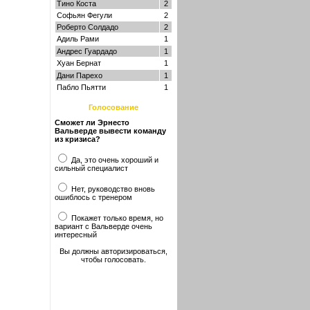
Тино Коста
2
Софьян Фегули
2
Роберто Солдадо
2
Адиль Рами
1
Андрес Гуардадо
1
Хуан Бернат
1
Дани Парехо
1
Пабло Пьятти
1
Голосование
Сможет ли Эрнесто
Вальверде вывести команду
из кризиса?
Да, это очень хороший и
сильный специалист
Нет, руководство вновь
ошиблось с тренером
Покажет только время, но
вариант с Вальверде очень
интересный
Вы должны авторизироваться,
чтобы голосовать.