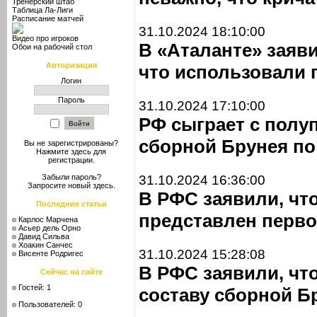
Тренерский штаб
Таблица Ла-Лиги
Расписание матчей
31.10.2024 18:10:00
Видео про игроков
В «Аталанте» заяви
Обои на рабочий стол
Авторизация
что использовали 
Логин
Пароль
31.10.2024 17:10:00
РФ сыграет с пол
сборной Брунея по
Вы не зарегистрированы?
Нажмите здесь
для
регистрации.
31.10.2024 16:36:00
Забыли пароль?
Запросите новый
здесь
.
В РФС заявили, чт
Последние статьи
представлен перво
Карлос Марчена
Асьер дель Орно
Давид Сильва
Хоакин Санчес
31.10.2024 15:28:08
Висенте Родригес
В РФС заявили, чт
Сейчас на сайте
Гостей: 1
составу сборной Б
Пользователей: 0