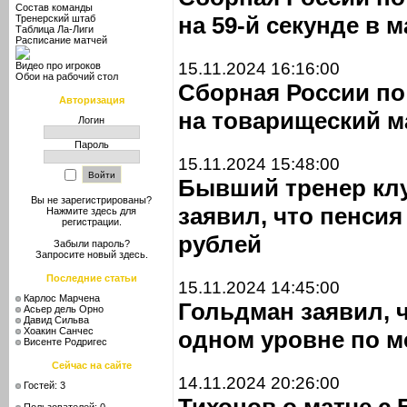
Состав команды
на 59-й секунде в 
Тренерский штаб
Таблица Ла-Лиги
Расписание матчей
15.11.2024 16:16:00
Видео про игроков
Обои на рабочий стол
Сборная России по
Авторизация
на товарищеский м
Логин
Пароль
15.11.2024 15:48:00
Бывший тренер кл
Вы не зарегистрированы?
заявил, что пенсия
Нажмите здесь
для
регистрации.
рублей
Забыли пароль?
Запросите новый
здесь
.
Последние статьи
15.11.2024 14:45:00
Карлос Марчена
Гольдман заявил, 
Асьер дель Орно
Давид Сильва
Хоакин Санчес
одном уровне по 
Висенте Родригес
Сейчас на сайте
14.11.2024 20:26:00
Гостей: 3