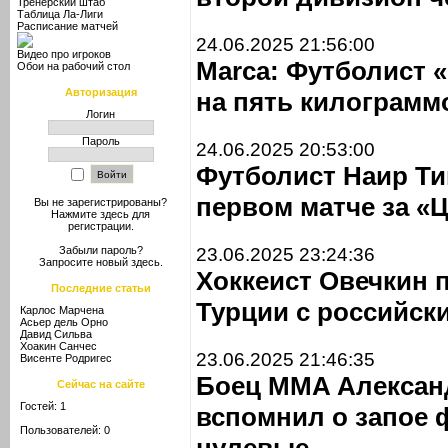
Тренерский штаб
Таблица Ла-Лиги
Расписание матчей
24.06.2025 21:56:00
Видео про игроков
Marca: Футболист 
Обои на рабочий стол
Авторизация
на пять килограммо
Логин
Пароль
24.06.2025 20:53:00
Футболист Наир Ти
первом матче за «
Вы не зарегистрированы?
Нажмите здесь
для
регистрации.
23.06.2025 23:24:36
Забыли пароль?
Запросите новый
здесь
.
Хоккеист Овечкин 
Последние статьи
Турции с российск
Карлос Марчена
Асьер дель Орно
Давид Сильва
Хоакин Санчес
23.06.2025 21:46:35
Висенте Родригес
Боец MMA Алексан
Сейчас на сайте
Гостей: 1
вспомнил о запое 
Пользователей: 0