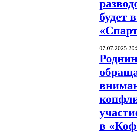
развод
будет 
«Спар
07.07.2025 20:
Роднин
обращ
внима
конфли
участи
в «Ко