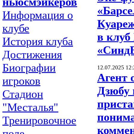
ньюсмэйкеров
«Барс
Информация о
Куареж
клубе
в клуб
История клуба
«Синд
Достижения
Биографии
12.07.2025 12:
Агент о
игроков
Дзюбу
Стадион
приста
"Месталья"
понима
Тренировочное
комме
поле