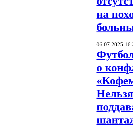
отсутс
на пох
больн
06.07.2025 16:
Футбол
о конф
«Кофе
Нельз
поддав
шанта