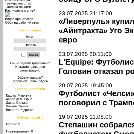
Тренерский штаб
Таблица Ла-Лиги
Расписание матчей
23.07.2025 21:17:00
«Ливерпуль» купи
Видео про игроков
Обои на рабочий стол
«Айнтрахта» Уго Э
Авторизация
Логин
евро
Пароль
23.07.2025 20:11:00
L'Equipe: Футболи
Вы не зарегистрированы?
Нажмите здесь
для
Головин отказал р
регистрации.
Забыли пароль?
Запросите новый
здесь
.
20.07.2025 19:45:00
Последние статьи
Футболист «Челси»
Карлос Марчена
Асьер дель Орно
поговорил с Трамп
Давид Сильва
Хоакин Санчес
Висенте Родригес
19.07.2025 11:08:00
Сейчас на сайте
Степашин собрался
Гостей: 2
Пользователей: 0