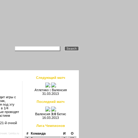
Следующий матч
Атлетико
:
Валенсия
31.03.2013
дит игры с
рак,
Последний матч
я под эту
в 1/4
рые проводят
Валенсия
3:0
Бетис
астием
16.03.2013
21-й очной
Лига Чемпионов
#
Команда
И
О
очник:
Lenta.ru