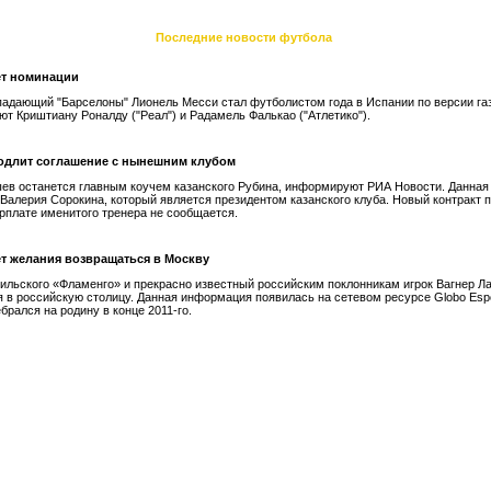
Последние новости футбола
ет номинации
падающий "Барселоны" Лионель Месси стал футболистом года в Испании по версии га
ют Криштиану Роналду ("Реал") и Радамель Фалькао ("Атлетико").
одлит соглашение с нынешним клубом
ев останется главным коучем казанского Рубина, информируют РИА Новости. Данна
 Валерия Сорокина, который является президентом казанского клуба. Новый контракт 
зарплате именитого тренера не сообщается.
ет желания возвращаться в Москву
ильского «Фламенго» и прекрасно известный российским поклонникам игрок Вагнер Ла
 в российскую столицу. Данная информация появилась на сетевом ресурсе Globo Espo
брался на родину в конце 2011-го.