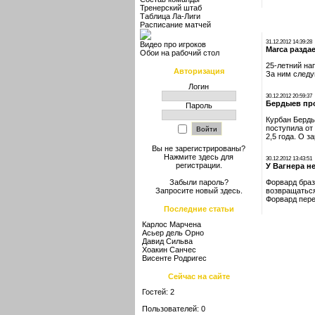
Тренерский штаб
Таблица Ла-Лиги
Расписание матчей
31.12.2012 14:39:28
Видео про игроков
Marca разда
Обои на рабочий стол
25-летний на
Авторизация
За ним следу
Логин
30.12.2012 20:59:37
Бердыев пр
Пароль
Курбан Берды
поступила от
2,5 года. О 
Вы не зарегистрированы?
Нажмите здесь
для
30.12.2012 13:43:51
регистрации.
У Вагнера н
Форвард браз
Забыли пароль?
возвращаться
Запросите новый
здесь
.
Форвард пере
Последние статьи
Карлос Марчена
Асьер дель Орно
Давид Сильва
Хоакин Санчес
Висенте Родригес
Сейчас на сайте
Гостей: 2
Пользователей: 0