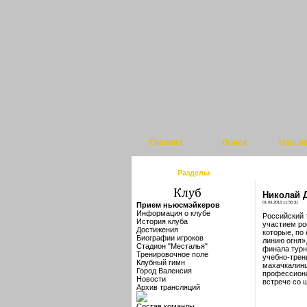
Главная
Поиск
Наш б
Разделы
Николай 
01.03.2013 11:50:31
Прием ньюсмэйкеров
Информация о клубе
Российский 
История клуба
участием ро
Достижения
которые, по
Биографии игроков
линию огня»
Стадион "Месталья"
финала турн
Тренировочное поле
учебно-трен
Клубный гимн
махачкалинц
Город Валенсия
профессиона
Новости
встрече со 
Архив трансляций
Состав команды