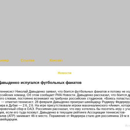
аннер
Ссылки
Контакт
Новости
Давыденко испугался футбольных фанатов
теннисист Николай Давыденко заявил, что боится футбольных фанатов и потому не хо
ссийских команд. Об этом сообщает РИА Новости. Давыденко рассказал, что боится д
 его словам, постоянно возникают на трибунах российских стадионов. «Боюсь попастьс
, — отметил теннисист. 28 февраля Давыденко проиграл швейцарцу Роджеру Федереру 
ира в Дубае — 2:6, 2:6. На игре присутствовали игроки махачкалинского «Анжи», кото
ировочный сбор в ОАЭ. Россиянин рассказал, что ему хотелось бы посетить игру с уч
ев, если его туда позовут. Давыденко в текущем рейтинге Ассоциации теннисистов-
лов (АТР) занимает 46-е место. Поражение от Федерера стало для россиянина 19-м в 
швейцарцем.
Ист