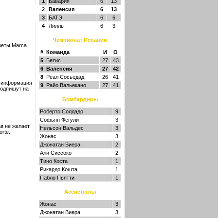
1
Бавария
6
13
2
Валенсия
6
13
3
БАТЭ
6
6
4
Лилль
6
3
Чемпионат Испании
зеты Marca.
#
Команда
И
О
5
Бетис
27
43
6
Валенсия
27
42
8
Реал Сосьедад
26
41
я информация
9
Райо Вальекано
27
41
подпишут на
Бомбардиры
Роберто Солдадо
9
Софьян Фегули
3
в не желает
Нельсон Вальдес
3
rte.
Жонас
3
Джонатан Виера
2
Али Сиссоко
2
Тино Коста
1
Рикардо Кошта
1
Пабло Пьятти
1
Ассистенты
Жонас
3
Джонатан Виера
3