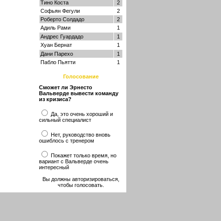
Тино Коста
2
Софьян Фегули
2
Роберто Солдадо
2
Адиль Рами
1
Андрес Гуардадо
1
Хуан Бернат
1
Дани Парехо
1
Пабло Пьятти
1
Голосование
Сможет ли Эрнесто
Вальверде вывести команду
из кризиса?
Да, это очень хороший и
сильный специалист
Нет, руководство вновь
ошиблось с тренером
Покажет только время, но
вариант с Вальверде очень
интересный
Вы должны авторизироваться,
чтобы голосовать.