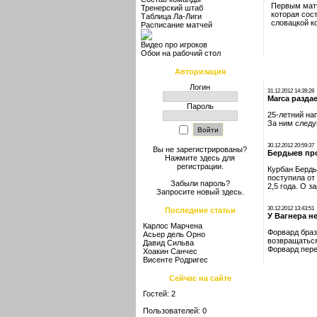
Первым матч
Тренерский штаб
которая сос
Таблица Ла-Лиги
словацкой к
Расписание матчей
Видео про игроков
Обои на рабочий стол
Авторизация
Логин
31.12.2012 14:39:28
Marca разда
Пароль
25-летний на
За ним следу
30.12.2012 20:59:37
Вы не зарегистрированы?
Бердыев пр
Нажмите здесь
для
регистрации.
Курбан Берды
поступила от
Забыли пароль?
2,5 года. О 
Запросите новый
здесь
.
30.12.2012 13:43:51
Последние статьи
У Вагнера н
Карлос Марчена
Форвард браз
Асьер дель Орно
возвращаться
Давид Сильва
Форвард пере
Хоакин Санчес
Висенте Родригес
Сейчас на сайте
Гостей: 2
Пользователей: 0