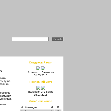
Следующий матч
ею
Атлетико
:
Валенсия
31.03.2013
ывать
ть ту же
Последний матч
 давший
Валенсия
3:0
Бетис
ую линию
16.03.2013
 команду-
ся ничья.
Лига Чемпионов
мечает
#
Команда
И
О