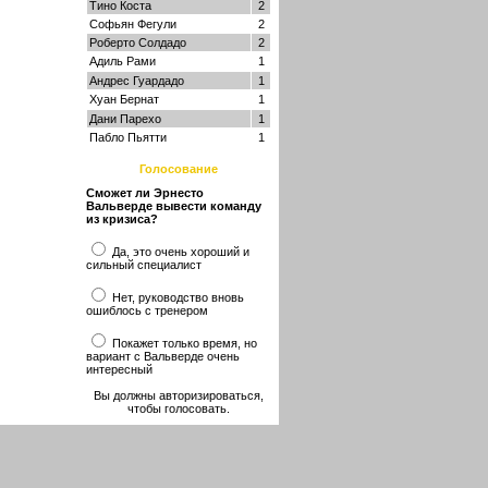
Тино Коста
2
Софьян Фегули
2
Роберто Солдадо
2
Адиль Рами
1
Андрес Гуардадо
1
Хуан Бернат
1
Дани Парехо
1
Пабло Пьятти
1
Голосование
Сможет ли Эрнесто
Вальверде вывести команду
из кризиса?
Да, это очень хороший и
сильный специалист
Нет, руководство вновь
ошиблось с тренером
Покажет только время, но
вариант с Вальверде очень
интересный
Вы должны авторизироваться,
чтобы голосовать.