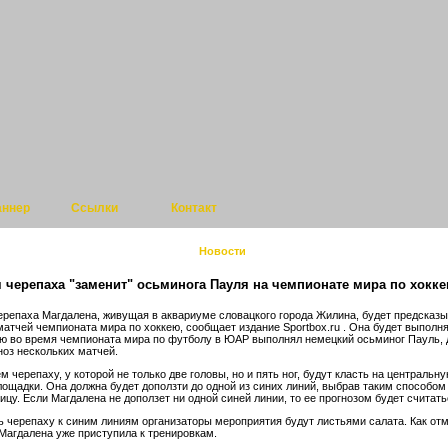
аннер
Ссылки
Контакт
Новости
 черепаха "заменит" осьминога Пауля на чемпионате мира по хокк
ерепаха Магдалена, живущая в аквариуме словацкого города Жилина, будет предсказ
матчей чемпионата мира по хоккею, сообщает издание Sportbox.ru . Она будет выполня
ую во время чемпионата мира по футболу в ЮАР выполнял немецкий осьминог Пауль,
ноз нескольких матчей.
 черепаху, у которой не только две головы, но и пять ног, будут класть на центральн
лощадки. Она должна будет доползти до одной из синих линий, выбрав таким способом
ицу. Если Магдалена не доползет ни одной синей линии, то ее прогнозом будет считать
 черепаху к синим линиям организаторы мероприятия будут листьями салата. Как от
, Магдалена уже приступила к тренировкам.