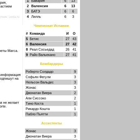
1
Бавария
6
13
рия,
2
Валенсия
6
13
частием
3
БАТЭ
6
6
4
Лилль
6
3
очник:
Lenta.ru
Чемпионат Испании
#
Команда
И
О
5
Бетис
27
43
6
Валенсия
27
42
8
Реал Сосьедад
26
41
зеты Marca.
9
Райо Вальекано
27
41
Бомбардиры
Роберто Солдадо
9
я информация
Софьян Фегули
3
подпишут на
Нельсон Вальдес
3
Жонас
3
Джонатан Виера
2
Али Сиссоко
2
в не желает
Тино Коста
1
rte.
Рикардо Кошта
1
Пабло Пьятти
1
Ассистенты
Жонас
3
Джонатан Виера
3