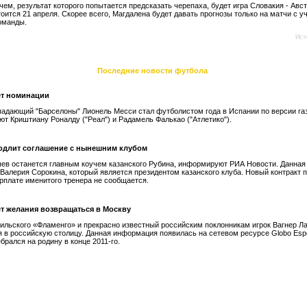
ем, результат которого попытается предсказать черепаха, будет игра Словакия - Авст
тоится 21 апреля. Скорее всего, Магдалена будет давать прогнозы только на матчи с у
оманды.
Ист
Последние новости футбола
ет номинации
падающий "Барселоны" Лионель Месси стал футболистом года в Испании по версии га
ют Криштиану Роналду ("Реал") и Радамель Фалькао ("Атлетико").
одлит соглашение с нынешним клубом
ев останется главным коучем казанского Рубина, информируют РИА Новости. Данна
 Валерия Сорокина, который является президентом казанского клуба. Новый контракт 
зарплате именитого тренера не сообщается.
ет желания возвращаться в Москву
ильского «Фламенго» и прекрасно известный российским поклонникам игрок Вагнер Ла
 в российскую столицу. Данная информация появилась на сетевом ресурсе Globo Espo
брался на родину в конце 2011-го.