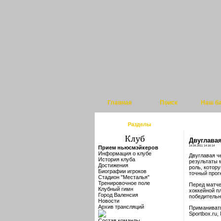
Главная
Поиск
Наш б
Разделы
Двуглавая
14.04.2011 14:16:14
Прием ньюсмэйкеров
Информация о клубе
Двуглавая ч
История клуба
результаты 
Достижения
роль, котор
Биографии игроков
точный прог
Стадион "Месталья"
Тренировочное поле
Перед матчем
Клубный гимн
хоккейной п
Город Валенсия
победительн
Новости
Архив трансляций
Приманивать
Sportbox.ru
Состав команды