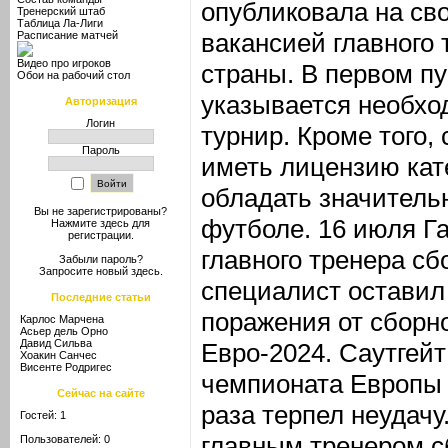
опубликовала на св
Тренерский штаб
Таблица Ла-Лиги
вакансией главного
Расписание матчей
Видео про игроков
страны. В первом п
Обои на рабочий стол
указывается необхо
Авторизация
Логин
турнир. Кроме того,
Пароль
иметь лицензию кат
обладать значитель
Вы не зарегистрированы?
футболе. 16 июля Га
Нажмите здесь
для
регистрации.
главного тренера сб
Забыли пароль?
Запросите новый
здесь
.
специалист оставил
Последние статьи
поражения от сборн
Карлос Марчена
Асьер дель Орно
Давид Сильва
Евро-2024. Саутгей
Хоакин Санчес
Висенте Родригес
чемпионата Европы 
Сейчас на сайте
раза терпел неудачу
Гостей: 1
главным тренером сб
Пользователей: 0