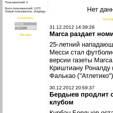
Пользователей: 0
Нет дан
Всего пользователей: 2,072
Новый пользователь:
yfoqylugu
Статистика
Послед
31.12.2012 14:39:28
Marca раздает ном
Реклама
25-летний нападающ
Месси стал футболис
версии газеты Marca
Криштиану Роналду 
Фалькао ("Атлетико")
30.12.2012 20:59:37
Бердыев продлит 
клубом
Курбан Бердыев ост