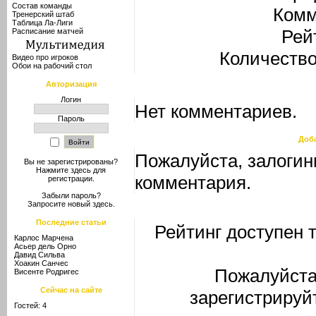
Состав команды
Комм
Тренерский штаб
Таблица Ла-Лиги
Рей
Расписание матчей
Количество
Видео про игроков
Обои на рабочий стол
Авторизация
Логин
Нет комментариев.
Пароль
Доб
Пожалуйста, залогин
Вы не зарегистрированы?
Нажмите здесь
для
комментария.
регистрации.
Забыли пароль?
Запросите новый
здесь
.
Последние статьи
Рейтинг доступен 
Карлос Марчена
Асьер дель Орно
Давид Сильва
Хоакин Санчес
Пожалуйста
Висенте Родригес
Сейчас на сайте
зарегистрируй
Гостей: 4