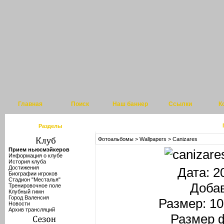
Главная
Поиск
Наш баннер
Ссылки
К
Разделы
Фотоальбомы
>
Wallpapers
>
Canizares
Прием ньюсмэйкеров
Информация о клубе
История клуба
Достижения
Дата: 2
Биографии игроков
Стадион "Месталья"
Доба
Тренировочное поле
Клубный гимн
Город Валенсия
Размер: 10
Новости
Архив трансляций
Размер 