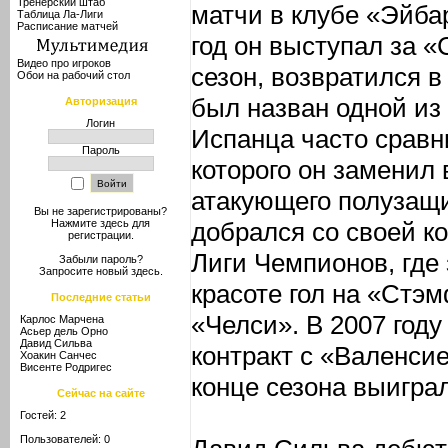
Тренерский штаб
матчи в клубе «Эйба
Таблица Ла-Лиги
Расписание матчей
год он выступал за «
Видео про игроков
сезон, возвратился в
Обои на рабочий стол
был назван одной из
Авторизация
Логин
Испанца часто сравн
Пароль
которого он заменил
атакующего полузащ
Вы не зарегистрированы?
добрался со своей к
Нажмите здесь
для
регистрации.
Лиги Чемпионов, где
Забыли пароль?
Запросите новый
здесь
.
красоте гол на «Стэ
Последние статьи
«Челси». В 2007 год
Карлос Марчена
Асьер дель Орно
Давид Сильва
контракт с «Валенсие
Хоакин Санчес
Висенте Родригес
конце сезона выигра
Сейчас на сайте
Гостей: 2
Пользователей: 0