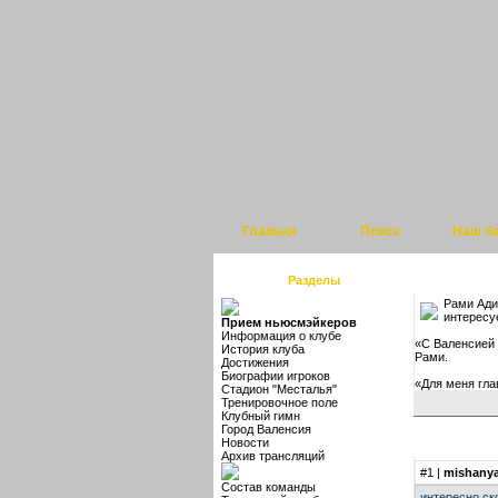
Главная
Поиск
Наш б
Разделы
Рами Ади
интересуе
Прием ньюсмэйкеров
Информация о клубе
«С Валенсией 
История клуба
Рами.
Достижения
Биографии игроков
«Для меня гла
Стадион "Месталья"
Тренировочное поле
Клубный гимн
Город Валенсия
Новости
Архив трансляций
#1
|
mishany
Состав команды
интересно ско