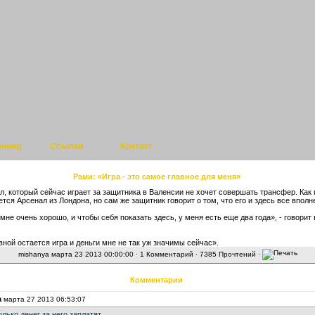
аннер
Ссылки
Контакт
Рами: «Игра - это самое главное для меня»
л, который сейчас играет за защитника в Валенсии не хочет совершать трансфер. Как 
тся Арсенал из Лондона, но сам же защитник говорит о том, что его и здесь все вполн
мне очень хорошо, и чтобы себя показать здесь, у меня есть еще два года», - говорит
вной остается игра и деньги мне не так уж значимы сейчас».
mishanya
марта 23 2013 00:00:00 ·
1 Комментарий
· 7385 Прочтений ·
Комментарии
a
марта 27 2013 06:53:07
лько денег за него заплатят