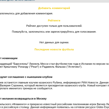
Добавить комментарий
алогиньтесь для добавления комментария.
Рейтинги
Рейтинг доступен только для пользователей.
Пожалуйста, залогиньтесь или зарегистрируйтесь для голосования.
Нет данных для оценки.
Последние новости футбола
ет номинации
падающий "Барселоны" Лионель Месси стал футболистом года в Испании по версии га
ют Криштиану Роналду ("Реал") и Радамель Фалькао ("Атлетико").
одлит соглашение с нынешним клубом
ев останется главным коучем казанского Рубина, информируют РИА Новости. Данна
 Валерия Сорокина, который является президентом казанского клуба. Новый контракт 
зарплате именитого тренера не сообщается.
ет желания возвращаться в Москву
ильского «Фламенго» и прекрасно известный российским поклонникам игрок Вагнер Ла
 в российскую столицу. Данная информация появилась на сетевом ресурсе Globo Espo