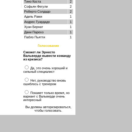
Тино Коста
2
Софьян Фегули
2
Роберто Солдадо
2
Адиль Рами
1
Андрес Гуардадо
1
Хуан Бернат
1
Дани Парехо
1
Пабло Пьятти
1
Голосование
Сможет ли Эрнесто
Вальверде вывести команду
из кризиса?
Да, это очень хороший и
сильный специалист
Нет, руководство вновь
ошиблось с тренером
Покажет только время, но
вариант с Вальверде очень
интересный
Вы должны авторизироваться,
чтобы голосовать.