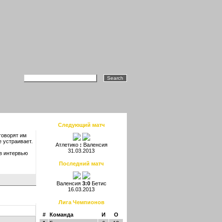
Следующий матч
говорят им
е устраивает.
Атлетико
:
Валенсия
31.03.2013
 в интервью
Последний матч
Валенсия
3:0
Бетис
16.03.2013
Лига Чемпионов
#
Команда
И
О