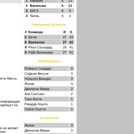
1
Бавария
6
13
2
Валенсия
6
13
3
БАТЭ
6
6
4
Лилль
6
3
Чемпионат Испании
#
Команда
И
О
5
Бетис
27
43
6
Валенсия
27
42
8
Реал Сосьедад
26
41
9
Райо Вальекано
27
41
Бомбардиры
Роберто Солдадо
9
Софьян Фегули
3
зеты Marca.
Нельсон Вальдес
3
Жонас
3
Джонатан Виера
2
Али Сиссоко
2
Тино Коста
1
я информация
Рикардо Кошта
1
подпишут на
Пабло Пьятти
1
Ассистенты
Жонас
3
в не желает
Джонатан Виера
3
rte.