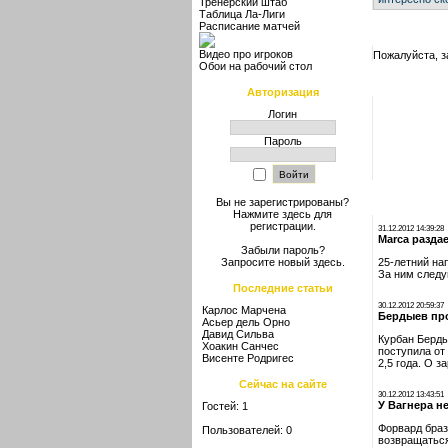
Тренерский штаб
Таблица Ла-Лиги
Расписание матчей
Видео про игроков
Пожалуйста, з
Обои на рабочий стол
Авторизация
Логин
Пароль
Вы не зарегистрированы?
Нажмите здесь
для
регистрации.
31.12.2012 14:39:28
Marca разда
Забыли пароль?
25-летний на
Запросите новый
здесь
.
За ним следу
Последние статьи
30.12.2012 20:59:37
Карлос Марчена
Бердыев пр
Асьер дель Орно
Давид Сильва
Курбан Берды
Хоакин Санчес
поступила от
Висенте Родригес
2,5 года. О 
Сейчас на сайте
30.12.2012 13:43:51
У Вагнера н
Гостей: 1
Форвард браз
Пользователей: 0
возвращаться