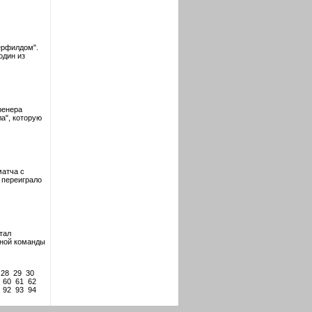
ерфилдом".
один из
ренера
а", которую
матча с
 переиграло
тал
чной команды
28
29
30
60
61
62
92
93
94