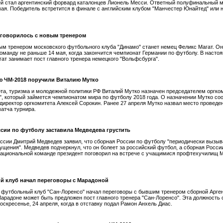
й стал аргентинский форвард каталонцев Лионель Месси. Ответный полуфинальный 
мая. Победитель встретится в финале с английским клубом "Манчестер Юнайтед" или
оговорилось с новым тренером
м тренером московского футбольного клуба "Динамо" станет немец Феликс Магат. Он
оманду не раньше 14 мая, когда закончится чемпионат Германии по футболу. В насто
гат занимает пост главного тренера немецкого "Вольфсбурга".
ю ЧМ-2018 поручили Виталию Мутко
та, туризма и молодежной политики РФ Виталий Мутко назначен председателем оргко
", который займется чемпионатом мира по футболу 2018 года. О назначении Мутко со
директор оргкомитета Алексей Сорокин. Ранее 27 апреля Мутко назвал место проведе
атча турнира.
сии по футболу заставила Медведева грустить
ссии Дмитрий Медведев заявил, что сборная России по футболу "периодически вызыва
ущения". Медведев подчеркнул, что он болеет за российский футбол, а сборная России
национальной команде президент поговорил на встрече с учащимися профтехучилищ 
й клуб начал переговоры с Марадоной
 футбольный клуб "Сан-Лоренсо" начал переговоры с бывшим тренером сборной Арге
арадоне может быть предложен пост главного тренера "Сан-Лоренсо". Эта должность 
воскресенье, 24 апреля, когда в отставку подал Рамон Анхель Диас.