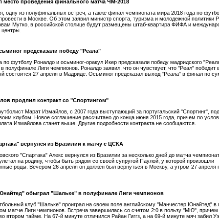
л место проведения финального матча ЧМ-2018
я, одну из полуфинальных встреч, а также финал чемпионата мира 2018 года по футб
провести в Москве. Об этом заявил министр спорта, туризма и молодежной политики 
овам Мутко, в российской столице будут размещены штаб-квартира ФИФА и междуна
 центры.
сьминог предсказали победу "Реала"
 по футболу Роналдо и осьминог-оракул Икер предсказали победу мадридского "Реала
 в полуфинале Лиги чемпионов. Роналдо заявил, что он чувствует, что "Реал" победит 
ый состоится 27 апреля в Мадриде. Осьминог предсказал выход "Реала" в финал по с
лов продлил контракт со "Спортингом"
утболист Марат Измайлов, с 2007 года выступающий за португальский "Спортинг", по
своим клубом. Новое соглашение рассчитано до конца июня 2015 года, причем по усло
плата Измайлова станет выше. Другие подробности контракта не сообщаются.
артака" вернулся из Бразилии к матчу с ЦСКА
овского "Спартака" Алекс вернулся из Бразилии за несколько дней до матча чемпиона
улетал на родину, чтобы быть рядом со своей супругой Паулой, у которой произошли
ные роды. Вечером 26 апреля он должен был вернуться в Москву, а утром 27 апреля 
Юнайтед" обыграл "Шальке" в полуфинале Лиги чемпионов
больный клуб "Шальке" проиграл на своем поле английскому "Манчестер Юнайтед" в
м матче Лиги чемпионов. Встреча завершилась со счетом 2:0 в пользу "МЮ", причем 
во втором тайме. На 67-й минуте отличился Райан Гиггз, а на 69-й минуте мяч забил У