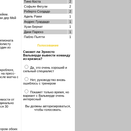
Тино Коста
2
Софьян Фегули
2
Роберто Солдадо
2
Мейем.
Адиль Рами
1
ан дер Мей
Андрес Гуардадо
1
Хуан Бернат
1
Дани Парехо
1
Пабло Пьятти
1
мпионата
болисту
Голосование
один из
Сможет ли Эрнесто
Вальверде вывести команду
из кризиса?
Да, это очень хороший и
кроблоге,
сильный специалист
 на пресс-
осле матча с
Нет, руководство вновь
ошиблось с тренером
Покажет только время, но
вариант с Вальверде очень
интересный
имости от
рдинально
Вы должны авторизироваться,
тся 30
чтобы голосовать.
тором обоих