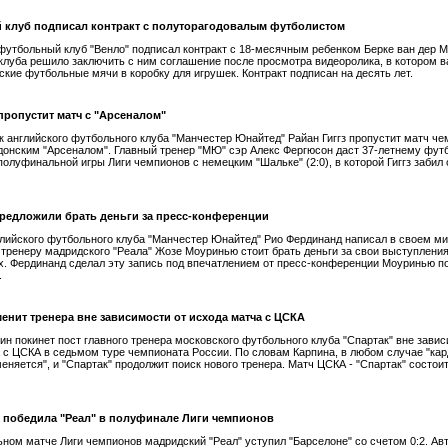
 клуб подписал контракт с полуторагодовалым футболистом
футбольный клуб "Венло" подписал контракт с 18-месячным ребенком Берке ван дер 
клуба решило заключить с ним соглашение после просмотра видеоролика, в котором в
ские футбольные мячи в коробку для игрушек. Контракт подписан на десять лет.
 пропустит матч с "Арсеналом"
 английского футбольного клуба "Манчестер Юнайтед" Райан Гиггз пропустит матч че
донским "Арсеналом". Главный тренер "МЮ" сэр Алекс Фергюсон даст 37-летнему фут
полуфинальной игры Лиги чемпионов с немецким "Шальке" (2:0), в которой Гиггз забил 
редложили брать деньги за пресс-конференции
лийского футбольного клуба "Манчестер Юнайтед" Рио Фердинанд написал в своем ми
 тренеру мадридского "Реала" Жозе Моуринью стоит брать деньги за свои выступления
. Фердинанд сделал эту запись под впечатлением от пресс-конференции Моуринью п
.
менит тренера вне зависимости от исхода матча с ЦСКА
ин покинет пост главного тренера московского футбольного клуба "Спартак" вне завис
 с ЦСКА в седьмом туре чемпионата России. По словам Карпина, в любом случае "ка
меняется", и "Спартак" продолжит поиск нового тренера. Матч ЦСКА - "Спартак" состои
 победила "Реал" в полуфинале Лиги чемпионов
ном матче Лиги чемпионов мадридский "Реал" уступил "Барселоне" со счетом 0:2. Ав