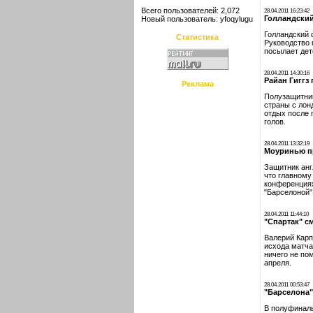
Всего пользователей: 2,072
28.04.2011 16:23:42
Голландский
Новый пользователь:
yfoqylugu
Голландский 
Статистика
Руководство 
посылает дет
28.04.2011 14:30:16
Райан Гиггз
Реклама
Полузащитник
страны с лон
отдых после 
голов.
28.04.2011 13:32:19
Моуринью п
Защитник анг
что главному
конференциях
"Барселоной"
28.04.2011 11:44:10
"Спартак" с
Валерий Карп
исхода матча
ничего не по
апреля.
28.04.2011 00:53:47
"Барселона"
В полуфиналь