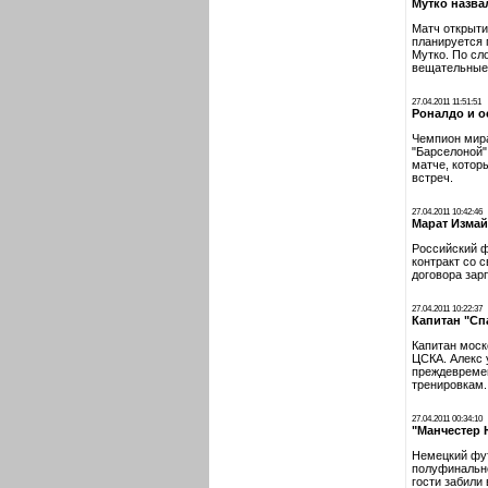
Мутко назва
Матч открыти
планируется 
Мутко. По сл
вещательные
27.04.2011 11:51:51
Роналдо и о
Чемпион мира
"Барселоной"
матче, котор
встреч.
27.04.2011 10:42:46
Марат Измай
Российский ф
контракт со 
договора зар
27.04.2011 10:22:37
Капитан "Сп
Капитан моск
ЦСКА. Алекс 
преждевремен
тренировкам.
27.04.2011 00:34:10
"Манчестер 
Немецкий фут
полуфинально
гости забили 