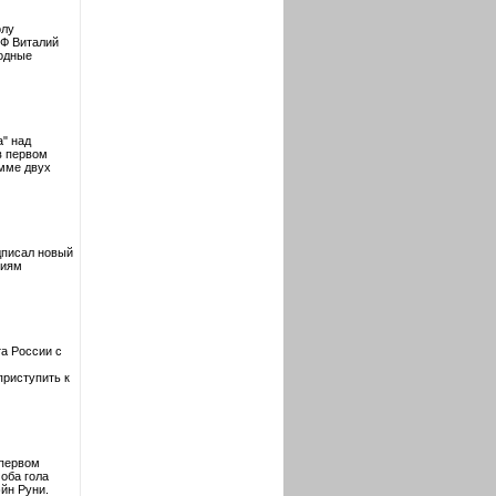
олу
РФ Виталий
родные
" над
в первом
умме двух
дписал новый
виям
та России с
приступить к
 первом
оба гола
эйн Руни.