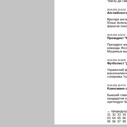
"Васку да Га
26.04.2011 12:31:53
Английского
Вратаря англ
Юные болельщ
фанатов поко
26.04.2011 11:02:22
Президент "
Президент ма
команды Жозе
Моуринью выс
26.04.2011 10:18:40
Футболист "
Украинский ф
махачкалинск
соперника "н
25.04.2011 18:47:54
Клинсманн с
Бывший главн
кандидатом н
претендует Б
← предыдущ
31
32
33
34
63
64
65
66
95
96
97
98