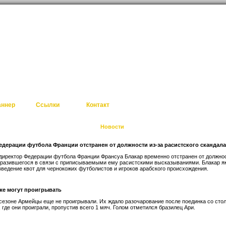
аннер
Ссылки
Контакт
Новости
дерации футбола Франции отстранен от должности из-за расистского скандала
директор Федерации футбола Франции Франсуа Блакар временно отстранен от должнос
зразившегося в связи с приписываемыми ему расистскими высказываниями. Блакар я
введение квот для чернокожих футболистов и игроков арабского происхождения.
же могут проигрывать
езоне Армейцы еще не проигрывали. Их ждало разочарование после поединка со ст
 где они проиграли, пропустив всего 1 мяч. Голом отметился бразилец Ари.