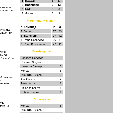
1
Бавария
6
13
2
Валенсия
6
13
и главного
3
БАТЭ
6
6
ых квот на
4
Лилль
6
3
Чемпионат Испании
#
Команда
И
О
 Ахмата-
5
Бетис
27
43
мещает 30
6
Валенсия
27
42
8
Реал Сосьедад
26
41
9
Райо Вальекано
27
41
Бомбардиры
ский
дамель
Роберто Солдадо
9
"Брагу" со
Софьян Фегули
3
Нельсон Вальдес
3
Жонас
3
Джонатан Виера
2
тбольного
Али Сиссоко
2
н
емецком
Тино Коста
1
Рикардо Кошта
1
Пабло Пьятти
1
Ассистенты
ечу
Жонас
3
пока не
Джонатан Виера
3