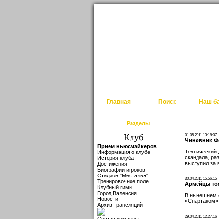
Главная
Поиск
Наш б
Разделы
01.05.2011 13:18:07
Чиновник Фе
Прием ньюсмэйкеров
Технический 
Информация о клубе
скандала, ра
История клуба
выступил за 
Достижения
Биографии игроков
Стадион "Месталья"
30.04.2011 15:56:15
Тренировочное поле
Армейцы то
Клубный гимн
Город Валенсия
В нынешнем с
Новости
«Спартаком»,
Архив трансляций
29.04.2011 12:27:16
Состав команды