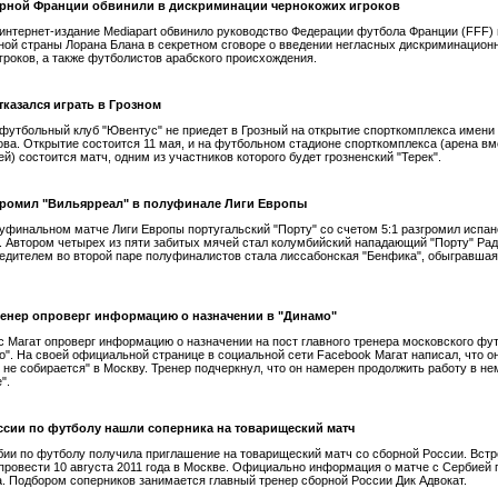
орной Франции обвинили в дискриминации чернокожих игроков
интернет-издание Mediapart обвинило руководство Федерации футбола Франции (FFF) 
ной страны Лорана Блана в секретном сговоре о введении негласных дискриминационн
гроков, а также футболистов арабского происхождения.
тказался играть в Грозном
футбольный клуб "Ювентус" не приедет в Грозный на открытие спорткомплекса имени
ва. Открытие состоится 11 мая, и на футбольном стадионе спорткомплекса (арена в
й) состоится матч, одним из участников которого будет грозненский "Терек".
громил "Вильярреал" в полуфинале Лиги Европы
уфинальном матче Лиги Европы португальский "Порту" со счетом 5:1 разгромил испан
. Автором четырех из пяти забитых мячей стал колумбийский нападающий "Порту" Ра
едителем во второй паре полуфиналистов стала лиссабонская "Бенфика", обыгравшая 
енер опроверг информацию о назначении в "Динамо"
 Магат опроверг информацию о назначении на пост главного тренера московского фу
о". На своей официальной странице в социальной сети Facebook Магат написал, что о
 не собирается" в Москву. Тренер подчеркнул, что он намерен продолжить работу в н
".
сии по футболу нашли соперника на товарищеский матч
ии по футболу получила приглашение на товарищеский матч со сборной России. Встр
провести 10 августа 2011 года в Москве. Официально информация о матче с Сербией 
. Подбором соперников занимается главный тренер сборной России Дик Адвокат.