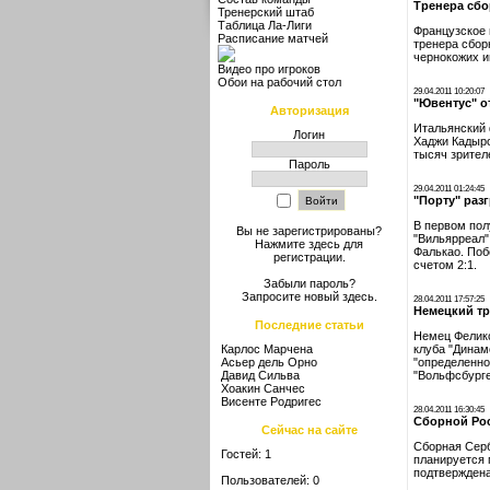
Тренера сб
Тренерский штаб
Таблица Ла-Лиги
Французское 
Расписание матчей
тренера сбор
чернокожих и
Видео про игроков
Обои на рабочий стол
29.04.2011 10:20:07
"Ювентус" о
Авторизация
Итальянский 
Логин
Хаджи Кадыро
тысяч зрителе
Пароль
29.04.2011 01:24:45
"Порту" раз
В первом пол
Вы не зарегистрированы?
"Вильярреал"
Нажмите здесь
для
Фалькао. Поб
регистрации.
счетом 2:1.
Забыли пароль?
Запросите новый
здесь
.
28.04.2011 17:57:25
Немецкий тр
Последние статьи
Немец Феликс
Карлос Марчена
клуба "Динам
Асьер дель Орно
"определенно
Давид Сильва
"Вольфсбурге
Хоакин Санчес
Висенте Родригес
28.04.2011 16:30:45
Сборной Рос
Сейчас на сайте
Сборная Серб
Гостей: 1
планируется 
подтверждена
Пользователей: 0