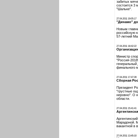
забитых мяче
состоится 3 
"Шальке".
27.04.2011 19:05:17
"Динамо" д
Новым главны
российскую к
57-летний Ма
27.04.2011 18:42:22
Организаци
Министр спор
"Россия-2018
генеральный 
финального м
27.04.2011 17:47:39
Сборная Рос
Президент Ро
"грустные ощ
неровно". О 
области.
27.04.2011 15:41:41
Аргентински
Аргентинский
Марадоной. М
вакантной в 
27.04.2011 13:45:10