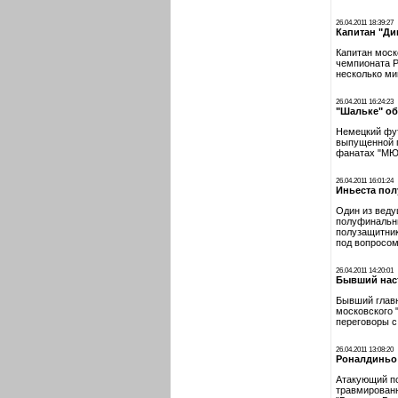
26.04.2011 18:39:27
Капитан "Ди
Капитан моск
чемпионата Р
несколько ми
26.04.2011 16:24:23
"Шальке" об
Немецкий фут
выпущенной п
фанатах "МЮ"
26.04.2011 16:01:24
Иньеста пол
Один из веду
полуфинальны
полузащитник
под вопросом
26.04.2011 14:20:01
Бывший наст
Бывший главн
московского 
переговоры с
26.04.2011 13:08:20
Роналдиньо
Атакующий по
травмированн