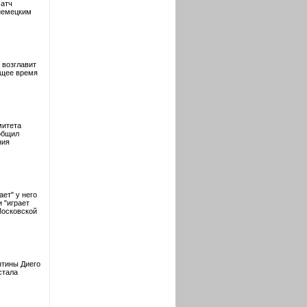
матч
 немецким
 возглавит
ящее время
митета
общил
ния
ет" у него
 "играет
Московской
нтины Диего
стала