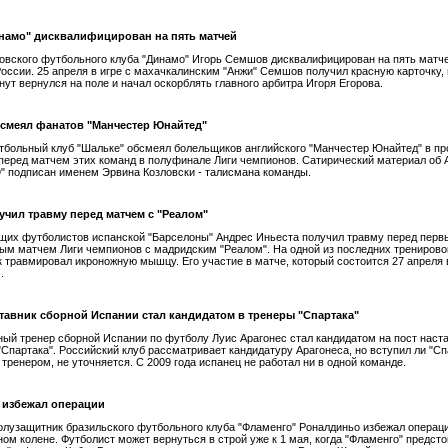
намо" дисквалифицирован на пять матчей
овского футбольного клуба "Динамо" Игорь Семшов дисквалифицирован на пять матч
оссии. 25 апреля в игре с махачкалинским "Анжи" Семшов получил красную карточку, 
нут вернулся на поле и начал оскорблять главного арбитра Игоря Егорова.
смеял фанатов "Манчестер Юнайтед"
больный клуб "Шальке" обсмеял болельщиков английского "Манчестер Юнайтед" в пр
еред матчем этих команд в полуфинале Лиги чемпионов. Сатирический материал об 
 подписан именем Эрвина Козловски - талисмана команды.
учил травму перед матчем с "Реалом"
щих футболистов испанской "Барселоны" Андрес Иньеста получил травму перед пер
м матчем Лиги чемпионов с мадридским "Реалом". На одной из последних тренирово
 травмировал икроножную мышцу. Его участие в матче, который состоится 27 апреля 
.
авник сборной Испании стал кандидатом в тренеры "Спартака"
ый тренер сборной Испании по футболу Луис Арагонес стал кандидатом на пост наст
"Спартака". Российский клуб рассматривает кандидатуру Арагонеса, но вступил ли "Сп
 тренером, не уточняется. С 2009 года испанец не работал ни в одной команде.
 избежал операции
лузащитник бразильского футбольного клуба "Фламенго" Роналдиньо избежал операц
ом колене. Футболист может вернуться в строй уже к 1 мая, когда "Фламенго" предсто