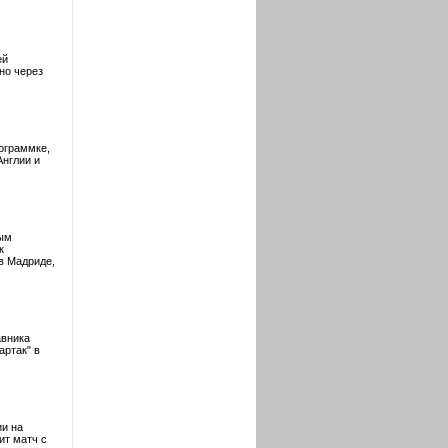
ей
но через
ограммке,
Англии и
вым
к
в Мадриде,
авника
артак" в
ии на
ит матч с