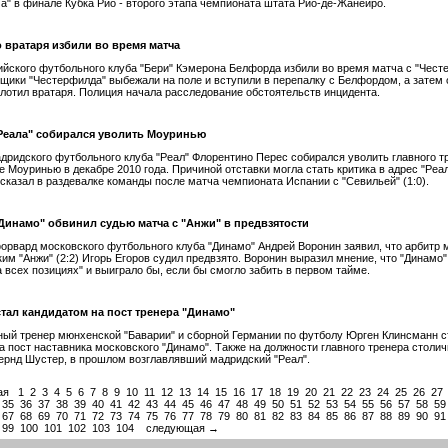
ма" в финале Кубка Рио - второго этапа чемпионата штата Рио-де-Жанейро.
 вратаря избили во время матча
ийского футбольного клуба "Бери" Кэмерона Белфорда избили во время матча с "Чест
ики "Честерфилда" выбежали на поле и вступили в перепалку с Белфордом, а затем 
лотил вратаря. Полиция начала расследование обстоятельств инцидента.
Реала" собирался уволить Моуринью
дридского футбольного клуба "Реал" Флорентино Перес собирался уволить главного т
 Моуринью в декабре 2010 года. Причиной отставки могла стать критика в адрес "Реал
казал в раздевалке команды после матча чемпионата Испании с "Севильей" (1:0).
Динамо" обвинил судью матча с "Анжи" в предвзятости
орвард московского футбольного клуба "Динамо" Андрей Воронин заявил, что арбитр 
им "Анжи" (2:2) Игорь Егоров судил предвзято. Воронин выразил мнение, что "Динамо"
а всех позициях" и выиграло бы, если бы смогло забить в первом тайме.
тал кандидатом на пост тренера "Динамо"
ый тренер мюнхенской "Баварии" и сборной Германии по футболу Юрген Клинсманн с
а пост наставника московского "Динамо". Также на должности главного тренера столи
ернд Шустер, в прошлом возглавлявший мадридский "Реал".
ая
1
2
3
4
5
6
7
8
9
10
11
12
13
14
15
16
17
18
19
20
21
22
23
24
25
26
27
35
36
37
38
39
40
41
42
43
44
45
46
47
48
49
50
51
52
53
54
55
56
57
58
59
67
68
69
70
71
72
73
74
75
76
77
78
79
80
81
82
83
84
85
86
87
88
89
90
91
99
100
101
102
103
104
следующая →