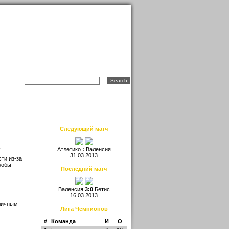
Следующий матч
Атлетико
:
Валенсия
31.03.2013
ти из-за
кобы
Последний матч
Валенсия
3:0
Бетис
16.03.2013
оличным
Лига Чемпионов
#
Команда
И
О