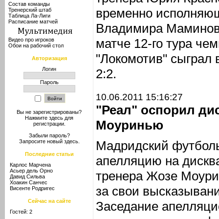
Состав команды
временно исполняющ
Тренерский штаб
Таблица Ла-Лиги
Расписание матчей
Владимира Маминова
матче 12-го тура че
Видео про игроков
Обои на рабочий стол
"Локомотив" сыграл 
Авторизация
Логин
2:2.
Пароль
10.06.2011 15:16:27
"Реал" оспорил д
Вы не зарегистрированы?
Нажмите здесь
для
Моуринью
регистрации.
Забыли пароль?
Мадридский футболь
Запросите новый
здесь
.
Последние статьи
апелляцию на дискв
Карлос Марчена
Асьер дель Орно
тренера Жозе Моури
Давид Сильва
Хоакин Санчес
за свои высказывани
Висенте Родригес
Сейчас на сайте
Заседание апелляци
Гостей: 2