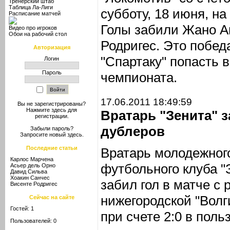
Тренерский штаб
Таблица Ла-Лиги
субботу, 18 июня, на
Расписание матчей
Голы забили Жано А
Видео про игроков
Обои на рабочий стол
Родригес. Это победа
Авторизация
"Спартаку" попасть 
Логин
Пароль
чемпионата.
17.06.2011 18:49:59
Вы не зарегистрированы?
Нажмите здесь
для
Вратарь "Зенита" з
регистрации.
дублеров
Забыли пароль?
Запросите новый
здесь
.
Последние статьи
Вратарь молодежного
Карлос Марчена
футбольного клуба "
Асьер дель Орно
Давид Сильва
Хоакин Санчес
забил гол в матче с
Висенте Родригес
нижегородской "Волг
Сейчас на сайте
Гостей: 1
при счете 2:0 в поль
Пользователей: 0