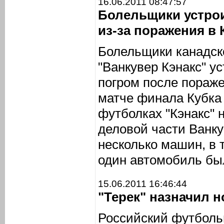
16.06.2011 08:47:57
Болельщики устрои
из-за поражения в 
Болельщики канадско
"Ванкувер Кэнакс" у
погром после пораж
матче финала Кубка
футболках "Кэнакс" 
деловой части Ванку
несколько машин, в 
один автомобиль бы
15.06.2011 16:46:44
"Терек" назначил н
Российский футбольн