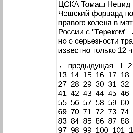
ЦСКА Томаш Нецид в
Чешский форвард по
правого колена в мат
России с "Тереком".
но о серьезности тр
известно только 12 ч
← предыдущая
1
2
13
14
15
16
17
18
27
28
29
30
31
32
41
42
43
44
45
46
55
56
57
58
59
60
69
70
71
72
73
74
83
84
85
86
87
88
97
98
99
100
101
1