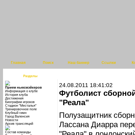
Главная
Поиск
Наш баннер
Ссылки
К
Разделы
24.08.2011 18:41:02
Прием ньюсмэйкеров
Футболист сборно
Информация о клубе
История клуба
Достижения
"Реала"
Биографии игроков
Стадион "Месталья"
Тренировочное поле
Полузащитник сборн
Клубный гимн
Город Валенсия
Новости
Лассана Диарра пер
Архив трансляций
"Реала" в лондонски
Состав команды