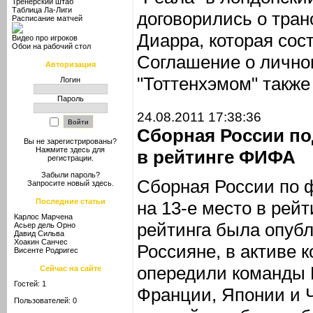
Тренерский штаб
Таблица Ла-Лиги
договорились о тра
Расписание матчей
Диарра, которая сос
Видео про игроков
Обои на рабочий стол
Соглашение о лично
Авторизация
"Тоттенхэмом" также
Логин
Пароль
24.08.2011 17:38:36
Сборная России по
Вы не зарегистрированы?
Нажмите здесь
для
в рейтинге ФИФА
регистрации.
Забыли пароль?
Сборная России по ф
Запросите новый
здесь
.
Последние статьи
на 13-е место в рей
Карлос Марчена
рейтинга была опубл
Асьер дель Орно
Давид Сильва
Хоакин Санчес
Россияне, в активе к
Висенте Родригес
опередили команды Г
Сейчас на сайте
Гостей: 1
Франции, Японии и 
Пользователей: 0