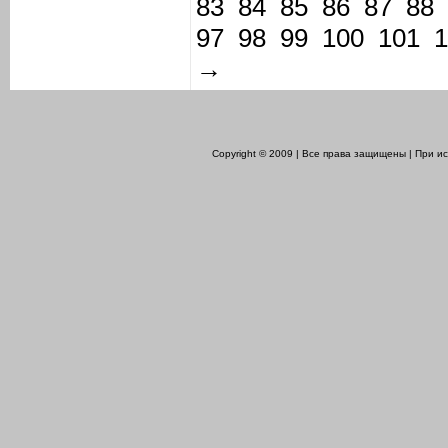
83
84
85
86
87
88
97
98
99
100
101
1
→
Copyright © 2009 | Все права защищены | При 