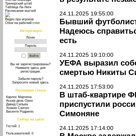
Тренерский штаб
Таблица Ла-Лиги
Расписание матчей
24.11.2025 19:55:00
Бывший футболист
Видео про игроков
Обои на рабочий стол
Надеюсь справитьс
Авторизация
Логин
есть
Пароль
24.11.2025 19:10:00
УЕФА выразил собо
Вы не зарегистрированы?
Нажмите здесь
для
смертью Никиты С
регистрации.
Забыли пароль?
Запросите новый
здесь
.
24.11.2025 17:53:00
Последние статьи
В штаб-квартире 
Карлос Марчена
Асьер дель Орно
приспустили росси
Давид Сильва
Хоакин Санчес
Симоняне
Висенте Родригес
Сейчас на сайте
Гостей: 1
24.11.2025 17:14:00
Пользователей: 0