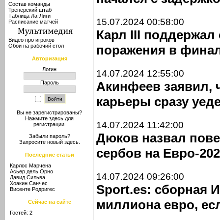
Состав команды
Тренерский штаб
Таблица Ла-Лиги
15.07.2024 00:58:00
Расписание матчей
Карл III поддержа
Видео про игроков
Обои на рабочий стол
поражения в фина
Авторизация
Логин
14.07.2024 12:55:00
Акинфеев заявил, 
Пароль
карьеры сразу уеде
Вы не зарегистрированы?
Нажмите здесь
для
14.07.2024 11:42:00
регистрации.
Дюков назвал пов
Забыли пароль?
Запросите новый
здесь
.
сербов на Евро-20
Последние статьи
Карлос Марчена
Асьер дель Орно
14.07.2024 09:26:00
Давид Сильва
Хоакин Санчес
Sport.es: сборная 
Висенте Родригес
миллиона евро, ес
Сейчас на сайте
Гостей: 2