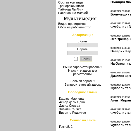
Полиция Лю
Состав команды
Тренерский штаб
Таблица Ла-Лиги
05.08.2024 22:07:00
Расписание матчей
Болельщик в
Видео про игроков
04.08.2024 00:51:07
Футболист Г
Обои на рабочий стол
Авторизация
03.08.2024 22:56:08
Экс-тренер 
Логин
03.08.2024 19:32:48
Пароль
Валерий Кар
03.08.2024 15:15:00
На Олимпиад
Вы не зарегистрированы?
Нажмите здесь
для
03.08.2024 14:49:00
регистрации.
Диалло: ар
Забыли пароль?
Запросите новый
здесь
.
03.08.2024 11:35:00
Футболист с
Последние статьи
03.08.2024 05:33:59
Карлос Марчена
Агент Миран
Асьер дель Орно
Давид Сильва
Хоакин Санчес
03.08.2024 02:58:00
Висенте Родригес
Футболисты 
Сейчас на сайте
02.08.2024 18:03:07
Футболист с
Гостей: 2