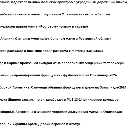
блина задержала пьяных польских арбитров с украденным дорожным знаком
ыбежал на поле в матче полуфинала Олимпийских игр и забил гол
лушенков назвал матч с «Ростовом» лучшим в карьере
«Алании» Степанян умер на футбольном матче в Ростовской области
пин рассказал о позитиве после разгрома «Ростова» «Зенитом»
е в Париже произошел скандал из-за проваливших гендерный тест боксерш
гентинцы провоцировали французских футболистов на Олимпиаде-2024
борной Аргентины Отаменди обвинил французов в драке на Олимпиаде-2024
чука Шпинев заявил, что он заработает в MLS 13-14 миллионов долларов
сборных Аргентины и Франции устроили драку после матча на Олимпиаде
борной Украины Артем Довбик перешел в «Рому»