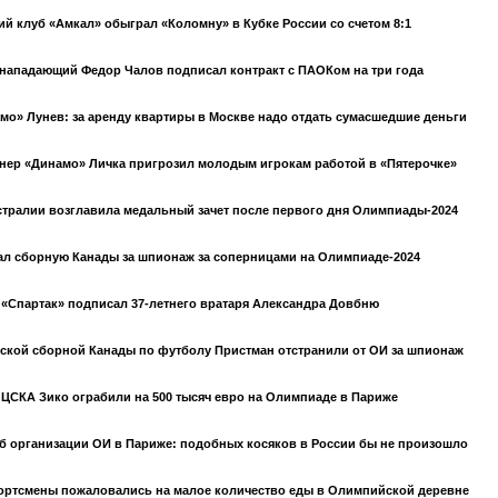
й клуб «Амкал» обыграл «Коломну» в Кубке России со счетом 8:1
нападающий Федор Чалов подписал контракт с ПАОКом на три года
мо» Лунев: за аренду квартиры в Москве надо отдать сумасшедшие деньги
нер «Динамо» Личка пригрозил молодым игрокам работой в «Пятерочке»
тралии возглавила медальный зачет после первого дня Олимпиады-2024
л сборную Канады за шпионаж за соперницами на Олимпиаде-2024
«Спартак» подписал 37-летнего вратаря Александра Довбню
ской сборной Канады по футболу Пристман отстранили от ОИ за шпионаж
 ЦСКА Зико ограбили на 500 тысяч евро на Олимпиаде в Париже
б организации ОИ в Париже: подобных косяков в России бы не произошло
портсмены пожаловались на малое количество еды в Олимпийской деревне