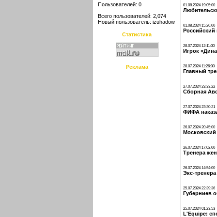
Пользователей: 0
01.08.2024 19:05:00
Любительски
Всего пользователей: 2,074
Новый пользователь:
izuhadow
01.08.2024 15:26:00
Российский 
Статистика
28.07.2024 12:11:00
Игрок «Дина
Реклама
28.07.2024 11:26:00
Главный тре
27.07.2024 23:33:22
Сборная Авс
27.07.2024 23:30:21
ФИФА наказа
26.07.2024 20:45:00
Московский 
26.07.2024 17:02:00
Тренера жен
26.07.2024 14:54:00
Экс-тренера
25.07.2024 22:39:36
Губерниев о
25.07.2024 01:23:53
L'Equipe: с