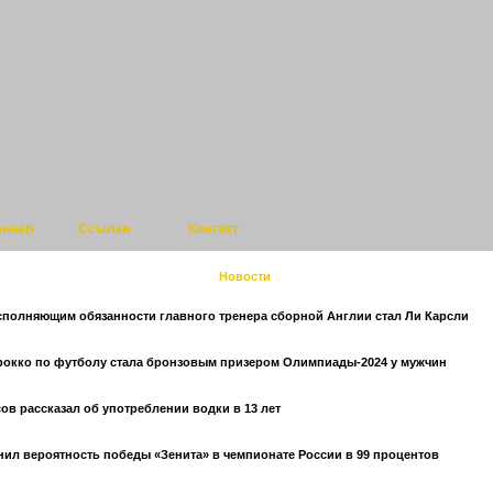
аннер
Ссылки
Контакт
Новости
полняющим обязанности главного тренера сборной Англии стал Ли Карсли
окко по футболу стала бронзовым призером Олимпиады-2024 у мужчин
ов рассказал об употреблении водки в 13 лет
ил вероятность победы «Зенита» в чемпионате России в 99 процентов