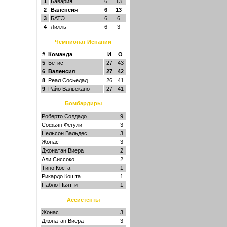
1
Бавария
6
13
2
Валенсия
6
13
3
БАТЭ
6
6
4
Лилль
6
3
Чемпионат Испании
#
Команда
И
О
5
Бетис
27
43
6
Валенсия
27
42
8
Реал Сосьедад
26
41
9
Райо Вальекано
27
41
Бомбардиры
Роберто Солдадо
9
Софьян Фегули
3
Нельсон Вальдес
3
Жонас
3
Джонатан Виера
2
Али Сиссоко
2
Тино Коста
1
Рикардо Кошта
1
Пабло Пьятти
1
Ассистенты
Жонас
3
Джонатан Виера
3