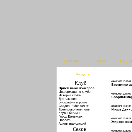
Главная
Поиск
Наш б
Разделы
09.08.2024 15:44:03
Временно ис
Прием ньюсмэйкеров
Информация о клубе
08.08.2024 18:54:00
История клуба
Сборная Мар
Достижения
Биографии игроков
Стадион "Месталья"
08.08.2024 17:05:37
Тренировочное поле
Игорь Денис
Клубный гимн
Город Валенсия
08.08.2024 16:31:23
Новости
Жирков оцен
Архив трансляций
06.08.2024 20:33:00