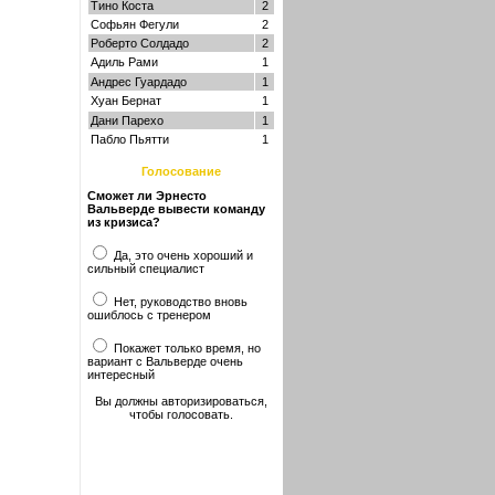
Тино Коста
2
Софьян Фегули
2
Роберто Солдадо
2
Адиль Рами
1
Андрес Гуардадо
1
Хуан Бернат
1
Дани Парехо
1
Пабло Пьятти
1
Голосование
Сможет ли Эрнесто
Вальверде вывести команду
из кризиса?
Да, это очень хороший и
сильный специалист
Нет, руководство вновь
ошиблось с тренером
Покажет только время, но
вариант с Вальверде очень
интересный
Вы должны авторизироваться,
чтобы голосовать.