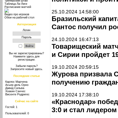
Тренерский штаб
Таблица Ла-Лиги
Расписание матчей
25.10.2024 14:58:00
Видео про игроков
Бразильский капит
Обои на рабочий стол
Авторизация
Сантос получил ро
Логин
Пароль
24.10.2024 16:47:13
Товарищеский мат
и Сирии пройдет 1
Вы не зарегистрированы?
Нажмите здесь
для
регистрации.
19.10.2024 20:59:15
Забыли пароль?
Запросите новый
здесь
.
Журова призвала С
Последние статьи
получению граждан
Карлос Марчена
Асьер дель Орно
Давид Сильва
Хоакин Санчес
19.10.2024 17:38:10
Висенте Родригес
«Краснодар» побед
Сейчас на сайте
Гостей: 1
3:0 и стал лидером
Пользователей: 0