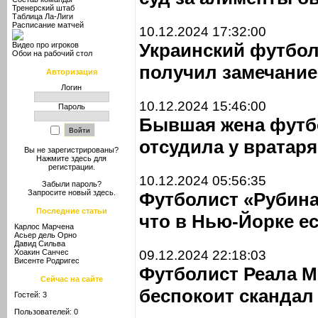
Тренерский штаб
Таблица Ла-Лиги
Расписание матчей
10.12.2024 17:32:00
Украинский футбо
Видео про игроков
Обои на рабочий стол
получил замечание
Авторизация
Логин
10.12.2024 15:46:00
Пароль
Бывшая жена футб
отсудила у вратаря
Вы не зарегистрированы?
Нажмите здесь
для
регистрации.
10.12.2024 05:56:35
Забыли пароль?
Запросите новый
здесь
.
Футболист «Рубина
Последние статьи
что в Нью-Йорке ес
Карлос Марчена
Асьер дель Орно
Давид Сильва
Хоакин Санчес
09.12.2024 22:18:03
Висенте Родригес
Футболист Реала Мб
Сейчас на сайте
беспокоит скандал
Гостей: 3
Пользователей: 0