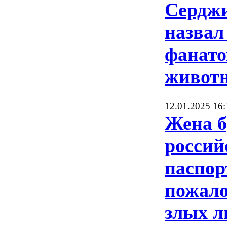
Серджи
назвал
фанато
живот
12.01.2025 16:
Жена б
россий
паспор
пожало
злых л