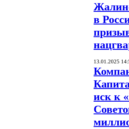
Жалинс
в Росс
призыв
нацгв
13.01.2025 14:
Компан
Капита
иск к
Совето
миллио