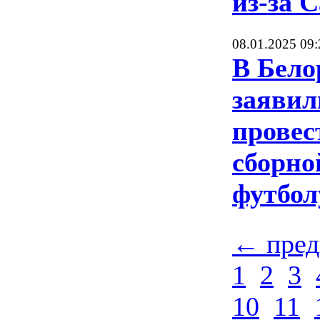
из-за 
08.01.2025 09:
В Бело
заявил
провес
сборно
футбол
← пре
1
2
3
10
11