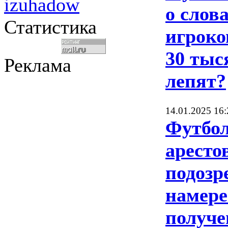
izuhadow
о слов
Статистика
игроко
30 тыс
Реклама
лепят?
14.01.2025 16:
Футбол
аресто
подозр
намер
получе