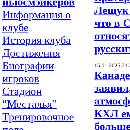
ньюсмэйкеров
Лещук 
Информация о
что в
клубе
относя
История клуба
русски
Достижения
Биографии
15.01.2025 21:
Канад
игроков
заявил
Стадион
атмосф
"Месталья"
КХЛ ем
Тренировочное
больше
поле