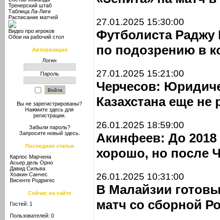
Тренерский штаб
Таблица Ла-Лиги
Расписание матчей
27.01.2025 15:30:00
Футболиста Раджу 
Видео про игроков
Обои на рабочий стол
по подозрению в к
Авторизация
Логин
27.01.2025 15:21:00
Пароль
Черчесов: Юридиче
Казахстана еще не 
Вы не зарегистрированы?
Нажмите здесь
для
регистрации.
26.01.2025 18:59:00
Забыли пароль?
Запросите новый
здесь
.
Акинфеев: До 2018
Последние статьи
хорошо, но после 
Карлос Марчена
Асьер дель Орно
Давид Сильва
Хоакин Санчес
26.01.2025 10:31:00
Висенте Родригес
В Малайзии готовы
Сейчас на сайте
матч со сборной Р
Гостей: 1
Пользователей: 0