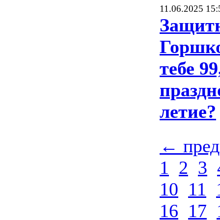
11.06.2025 15:
Защитн
Горшко
тебе 9
праздн
летие?
← пре
1
2
3
10
11
16
17