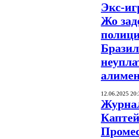
Экс-и
Жо зад
полици
Бразил
неупл
алимен
12.06.2025 20:
Журна
Каптей
Промес