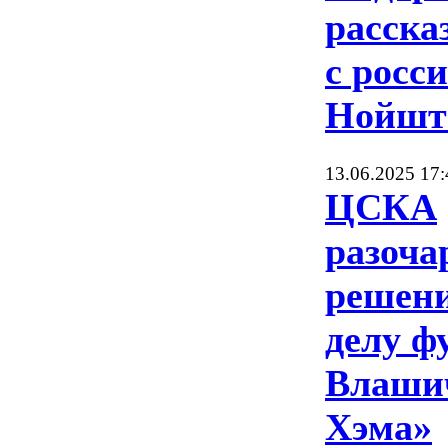
расска
с росс
Нойшт
13.06.2025 17:
ЦСКА
разоча
решени
делу ф
Влашич
Хэма»