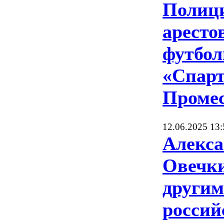
Полиц
аресто
футбол
«Спарт
Проме
12.06.2025 13:
Алекса
Овечки
други
росси