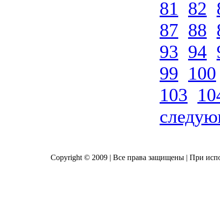
81
82
87
88
93
94
99
100
103
10
следу
Copyright © 2009 | Все права защищены | При исп