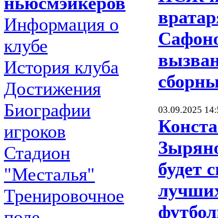
ньюсмэйкеров
вратар
Информация о
Сафоно
клубе
вызва
История клуба
сборны
Достижения
Биографии
03.09.2025 14:
Конст
игроков
Зыряно
Стадион
будет 
"Месталья"
лучших
Тренировочное
футбол
поле