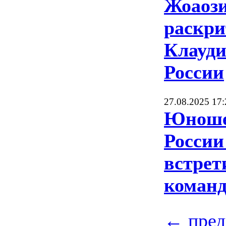
Жоаоз
раскри
Клауди
России
27.08.2025 17:
Юноше
России
встрет
коман
← пре