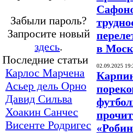
Сафоно
Забыли пароль?
трудно
Запросите новый
переле
здесь
.
в Моск
Последние статьи
02.09.2025 19:
Карлос Марчена
Карпи
Асьер дель Орно
пореко
Давид Сильва
футбол
Хоакин Санчес
прочит
Висенте Родригес
«Робин