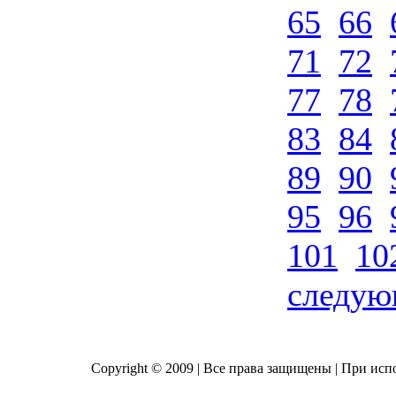
65
66
71
72
77
78
83
84
89
90
95
96
101
10
следу
Copyright © 2009 | Все права защищены | При исп