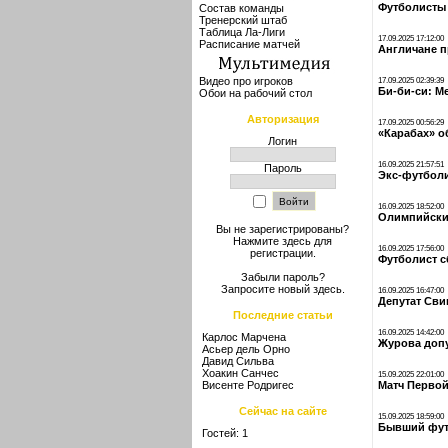
Футболисты 
Состав команды
Тренерский штаб
Таблица Ла-Лиги
17.09.2025 17:12:00
Расписание матчей
Англичане п
Видео про игроков
17.09.2025 02:39:39
Би-би-си: М
Обои на рабочий стол
Авторизация
17.09.2025 00:56:29
«Карабах» о
Логин
16.09.2025 21:57:51
Пароль
Экс-футболи
16.09.2025 18:52:00
Олимпийский
Вы не зарегистрированы?
Нажмите здесь
для
16.09.2025 17:56:00
регистрации.
Футболист с
Забыли пароль?
Запросите новый
здесь
.
16.09.2025 16:47:00
Депутат Сви
Последние статьи
16.09.2025 14:42:00
Карлос Марчена
Журова допу
Асьер дель Орно
Давид Сильва
Хоакин Санчес
15.09.2025 22:01:00
Висенте Родригес
Матч Первой
Сейчас на сайте
15.09.2025 18:59:00
Бывший футб
Гостей: 1