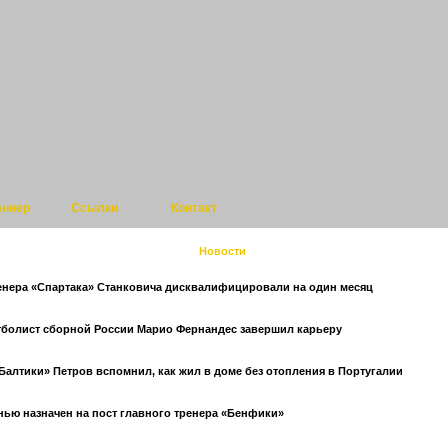
аннер
Ссылки
Контакт
Новости
енера «Спартака» Станковича дисквалифицировали на один месяц
болист сборной России Марио Фернандес завершил карьеру
Балтики» Петров вспомнил, как жил в доме без отопления в Португалии
ью назначен на пост главного тренера «Бенфики»