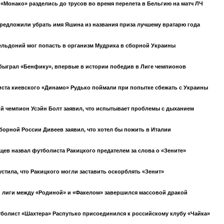
«Монако» разделись до трусов во время перелета в Бельгию на матч ЛЧ
редложили убрать имя Яшина из названия приза лучшему вратарю года
ельдоний мог попасть в организм Мудрика в сборной Украины
быграл «Бенфику», впервые в истории победив в Лиге чемпионов
ста киевского «Динамо» Рудько поймали при попытке сбежать с Украины
 чемпион Усэйн Болт заявил, что испытывает проблемы с дыханием
борной России Дивеев заявил, что хотел бы пожить в Италии
щев назвал футболиста Ракицкого предателем за слова о «Зените»
стила, что Ракицкого могли заставить оскорблять «Зенит»
 лиги между «Родиной» и «Факелом» завершился массовой дракой
олист «Шахтера» Распутько присоединился к российскому клубу «Чайка»