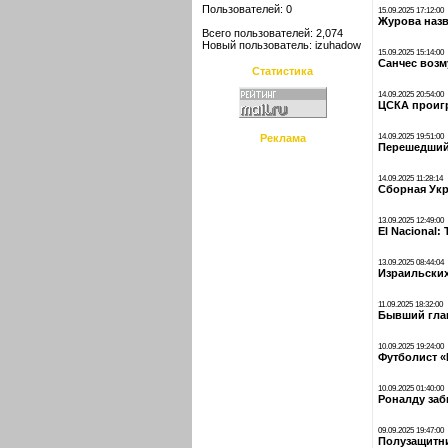
Пользователей: 0
15.09.2025 17:12:00
Журова назв
Всего пользователей: 2,074
Новый пользователь:
izuhadow
15.09.2025 15:14:00
Санчес возм
Статистика
14.09.2025 20:54:00
ЦСКА проигр
Реклама
14.09.2025 19:51:00
Перешедший 
14.09.2025 11:28:14
Сборная Укр
13.09.2025 12:49:00
El Nacional
13.09.2025 08:44:04
Израильских
11.09.2025 18:32:00
Бывший глав
10.09.2025 19:24:00
Футболист «
10.09.2025 01:40:00
Роналду заб
09.09.2025 19:47:00
Полузащитни