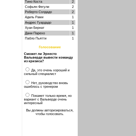
Тино Коста
2
Софьян Фегули
2
Роберто Солдадо
2
Адиль Рами
1
Андрес Гуардадо
1
Хуан Бернат
1
Дани Парехо
1
Пабло Пьятти
1
Голосование
Сможет ли Эрнесто
Вальверде вывести команду
из кризиса?
Да, это очень хороший и
сильный специалист
Нет, руководство вновь
ошиблось с тренером
Покажет только время, но
вариант с Вальверде очень
интересный
Вы должны авторизироваться,
чтобы голосовать.