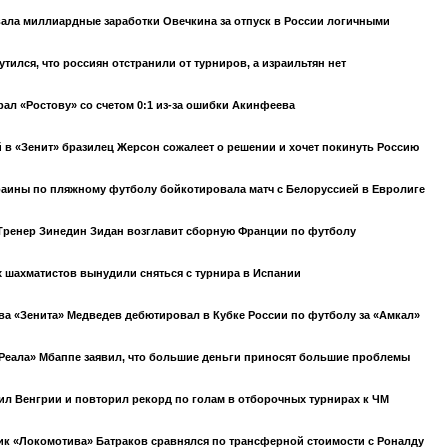
ала миллиардные заработки Овечкина за отпуск в России логичными
утился, что россиян отстранили от турниров, а израильтян нет
ал «Ростову» со счетом 0:1 из-за ошибки Акинфеева
в «Зенит» бразилец Жерсон сожалеет о решении и хочет покинуть Россию
аины по пляжному футболу бойкотировала матч с Белоруссией в Евролиге
: Тренер Зинедин Зидан возглавит сборную Франции по футболу
 шахматистов вынудили сняться с турнира в Испании
а «Зенита» Медведев дебютировал в Кубке России по футболу за «Амкал»
Реала» Мбаппе заявил, что большие деньги приносят большие проблемы
ил Венгрии и повторил рекорд по голам в отборочных турнирах к ЧМ
к «Локомотива» Батраков сравнялся по трансферной стоимости с Роналду