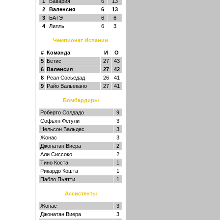
1
Бавария
6
13
2
Валенсия
6
13
3
БАТЭ
6
6
4
Лилль
6
3
Чемпионат Испании
#
Команда
И
О
5
Бетис
27
43
6
Валенсия
27
42
8
Реал Сосьедад
26
41
9
Райо Вальекано
27
41
Бомбардиры
Роберто Солдадо
9
Софьян Фегули
3
Нельсон Вальдес
3
Жонас
3
Джонатан Виера
2
Али Сиссоко
2
Тино Коста
1
Рикардо Кошта
1
Пабло Пьятти
1
Ассистенты
Жонас
3
Джонатан Виера
3