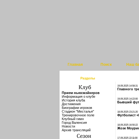
Главная
Поиск
Наш б
Разделы
19.09.2025 14:58:31
Главного тр
Прием ньюсмэйкеров
Информация о клубе
19.09.2025 14:22:00
История клуба
Бывший фут
Достижения
Биографии игроков
Стадион "Месталья"
18.09.2025 23:21:20
Тренировочное поле
Футболист «
Клубный гимн
Город Валенсия
18.09.2025 16:50:22
Новости
Жозе Моурин
Архив трансляций
17.09.2025 22:11:00