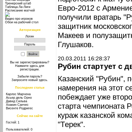
Тренерский штаб
Евро-2012 с Армени
Таблица Ла-Лиги
Расписание матчей
получили вратарь "Р
Видео про игроков
Обои на рабочий стол
защитник московског
Авторизация
Макеев и полузащит
Логин
Глушаков.
Пароль
20.03.2011 16:28:37
Вы не зарегистрированы?
Рубин стартует с д
Нажмите здесь
для
регистрации.
Казанский "Рубин", 
Забыли пароль?
Запросите новый
здесь
.
намерения на этот с
Последние статьи
Карлос Марчена
побеждает уже второ
Асьер дель Орно
Давид Сильва
старта чемпионата Р
Хоакин Санчес
Висенте Родригес
кураж казанской ком
Сейчас на сайте
"Терек".
Гостей: 1
Пользователей: 0