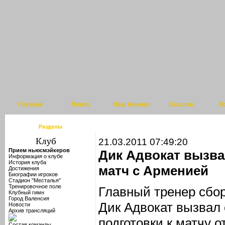
Главная
Поиск
Наш баннер
Ссылки
К
Разделы
21.03.2011 07:49:20
Прием ньюсмэйкеров
Дик Адвокат вызва
Информация о клубе
История клуба
матч с Арменией
Достижения
Биографии игроков
Стадион "Месталья"
Тренировочное поле
Главный тренер сбо
Клубный гимн
Город Валенсия
Дик Адвокат вызвал 
Новости
Архив трансляций
подготовки к матчу 
Состав команды