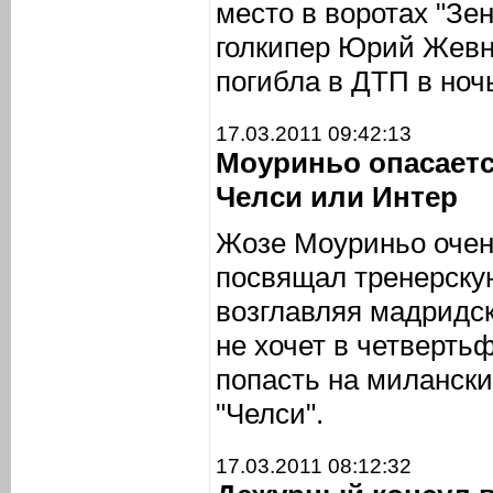
место в воротах "Зе
голкипер Юрий Жев
погибла в ДТП в ночь
17.03.2011 09:42:13
Моуриньо опасается
Челси или Интер
Жозе Моуриньо очен
посвящал тренерскую
возглавляя мадридск
не хочет в четверть
попасть на милански
"Челси".
17.03.2011 08:12:32