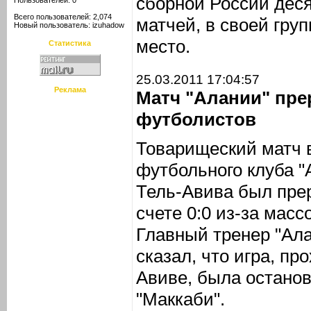
сборной России деся
Пользователей: 0
Всего пользователей: 2,074
матчей, в своей гру
Новый пользователь:
izuhadow
место.
Статистика
25.03.2011 17:04:57
Реклама
Матч "Алании" пре
футболистов
Товарищеский матч 
футбольного клуба "
Тель-Авива был прер
счете 0:0 из-за масс
Главный тренер "Ал
сказал, что игра, пр
Авиве, была остано
"Маккаби".