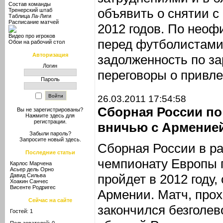
Состав команды
объявить о снятии с
Тренерский штаб
Таблица Ла-Лиги
Расписание матчей
2012 годов. По нео
Видео про игроков
перед футболистами
Обои на рабочий стол
Авторизация
задолженность по за
Логин
переговоры о привле
Пароль
26.03.2011 17:54:58
Сборная России по
Вы не зарегистрированы?
Нажмите здесь
для
регистрации.
вничью с Армение
Забыли пароль?
Запросите новый
здесь
.
Сборная России в ра
Последние статьи
чемпионату Европы 
Карлос Марчена
Асьер дель Орно
пройдет в 2012 году
Давид Сильва
Хоакин Санчес
Висенте Родригес
Армении. Матч, про
Сейчас на сайте
закончился безголев
Гостей: 1