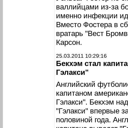
валлийцами из-за бо
именно инфекции иде
Вместо Фостера в с
вратарь "Вест Бромв
Карсон.
25.03.2011 10:29:16
Бекхэм стал капит
Гэлакси"
Английский футболи
капитаном американс
Гэлакси". Бекхэм на
"Гэлакси" впервые з
половиной года. Анг