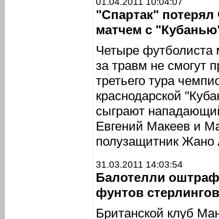
01.04.2011 10:04:07
"Спартак" потерял
матчем с "Кубанью
Четыре футболиста м
за травм не смогут 
третьего тура чемпи
краснодарской "Куба
сыграют нападающий
Евгений Макеев и Ма
полузащитник Жано 
31.03.2011 14:03:54
Балотелли оштрафо
фунтов стерлинго
Британской клуб Ма