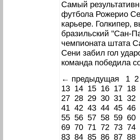
Самый результативн
футбола Рожерио Сен
карьере. Голкипер, 
бразильский "Сан-Па
чемпионата штата Са
Сени забил гол удар
команда победила со
← предыдущая
1
2
13
14
15
16
17
18
27
28
29
30
31
32
41
42
43
44
45
46
55
56
57
58
59
60
69
70
71
72
73
74
83
84
85
86
87
88