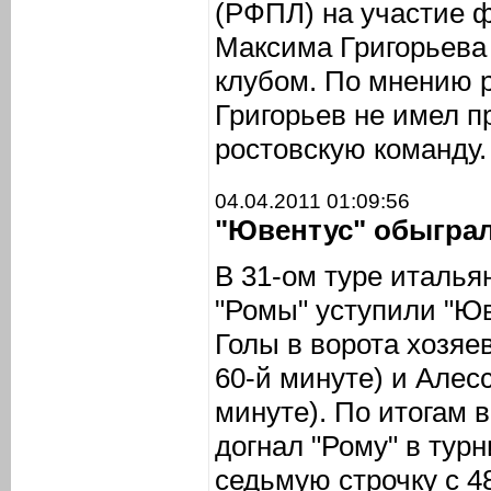
(РФПЛ) на участие ф
Максима Григорьева
клубом. По мнению р
Григорьев не имел п
ростовскую команду.
04.04.2011 01:09:56
"Ювентус" обыграл
В 31-ом туре италь
"Ромы" уступили "Юв
Голы в ворота хозяе
60-й минуте) и Алес
минуте). По итогам 
догнал "Рому" в тур
седьмую строчку с 4