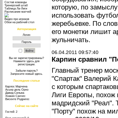
Состав команды
которую, по замыслу
Тренерский штаб
Таблица Ла-Лиги
Расписание матчей
использовать футбо
Видео про игроков
жеребьевке. По слов
Обои на рабочий стол
Авторизация
его монетки лишит 
Логин
жульничать.
Пароль
06.04.2011 09:57:40
Карпин сравнил "П
Вы не зарегистрированы?
Нажмите здесь
для
регистрации.
Главный тренер моск
Забыли пароль?
Запросите новый
здесь
.
"Спартак" Валерий Ка
Последние статьи
с которым спартаков
Карлос Марчена
Асьер дель Орно
Лиги Европы, похож 
Давид Сильва
Хоакин Санчес
Висенте Родригес
мадридский "Реал". 
Сейчас на сайте
"Порту" похож на ми
Гостей: 2