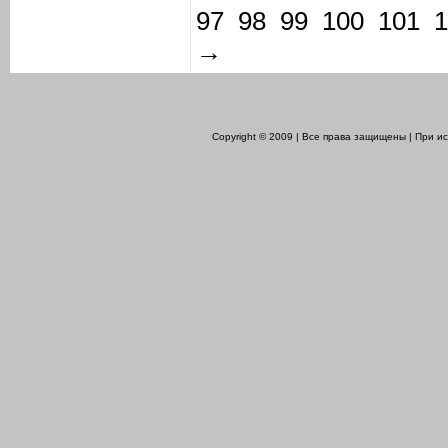
97
98
99
100
101
1
→
Copyright © 2009 | Все права защищены | При 