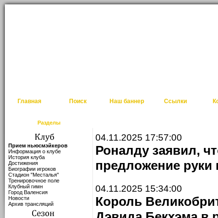
Главная
Поиск
Наш баннер
Ссылки
К
Разделы
04.11.2025 17:57:00
Прием ньюсмэйкеров
Роналду заявил, ч
Информация о клубе
История клуба
предложение руки 
Достижения
Биографии игроков
Стадион "Месталья"
Тренировочное поле
Клубный гимн
04.11.2025 15:34:00
Город Валенсия
Король Великобрит
Новости
Архив трансляций
Дэвида Бекхэма в 