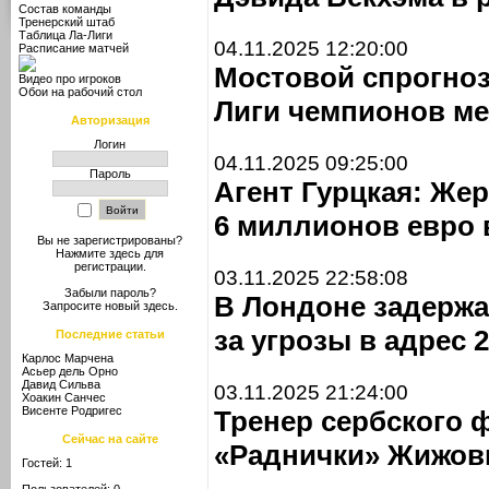
Состав команды
Тренерский штаб
Таблица Ла-Лиги
04.11.2025 12:20:00
Расписание матчей
Мостовой спрогноз
Видео про игроков
Обои на рабочий стол
Лиги чемпионов м
Авторизация
Логин
04.11.2025 09:25:00
Пароль
Агент Гурцкая: Жер
6 миллионов евро 
Вы не зарегистрированы?
Нажмите здесь
для
регистрации.
03.11.2025 22:58:08
Забыли пароль?
В Лондоне задержа
Запросите новый
здесь
.
за угрозы в адрес 
Последние статьи
Карлос Марчена
Асьер дель Орно
Давид Сильва
03.11.2025 21:24:00
Хоакин Санчес
Висенте Родригес
Тренер сербского 
Сейчас на сайте
«Раднички» Жижови
Гостей: 1