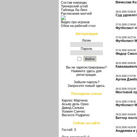
Вячеслав Ко
Состав команды
Тренерский штаб
Таблица Ла-Лиги
28.01.2026 15:08:20
Расписание матчей
Суд удовлет
Видео про игроков
27.01.2026 17:45:00
Обои на рабочий стол
Футболист «
Авторизация
27.01.2026 16:27:34
Логин
Футболист М
Пароль
27.01.2026 16:01:00
Федор Смоло
26.01.2026 19:00:00
Кавазашвили
Вы не зарегистрированы?
Нажмите здесь
для
регистрации.
26.01.2026 17:57:00
Артем Дзюба
Забыли пароль?
Запросите новый
здесь
.
26.01.2026 15:51:00
Мостовой пр
Последние статьи
Карлос Марчена
25.01.2026 17:06:30
Асьер дель Орно
Футболист М
Давид Сильва
Хоакин Санчес
Висенте Родригес
25.01.2026 15:04:00
Беттор пост
Сейчас на сайте
25.01.2026 14:22:00
Гостей: 3
Андреева и 