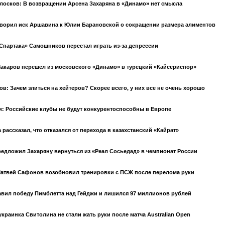
лосков: В возвращении Арсена Захаряна в «Динамо» нет смысла
ворил иск Аршавина к Юлии Барановской о сокращении размера алиментов
Спартака» Самошников перестал играть из-за депрессии
акаров перешел из московского «Динамо» в турецкий «Кайсериспор»
в: Зачем злиться на хейтеров? Скорее всего, у них все не очень хорошо
: Российские клубы не будут конкурентоспособны в Европе
 рассказал, что отказался от перехода в казахстанский «Кайрат»
едложил Захаряну вернуться из «Реал Сосьедад» в чемпионат России
атвей Сафонов возобновил тренировки с ПСЖ после перелома руки
авил победу Пимблетта над Гейджи и лишился 97 миллионов рублей
украинка Свитолина не стали жать руки после матча Australian Open