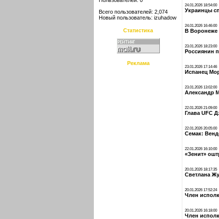
Пользователей: 0
24.01.2026 18:54:00
Украинцы сп
Всего пользователей: 2,074
Новый пользователь:
izuhadow
24.01.2026 16:46:00
Статистика
В Воронеже 
23.01.2026 18:23:00
Россиянин п
Реклама
23.01.2026 17:14:46
Испанец Мо
23.01.2026 13:02:00
Александр М
22.01.2026 21:09:00
Глава UFC Д
22.01.2026 20:05:00
Семак: Венд
22.01.2026 16:10:00
«Зенит» ошт
20.01.2026 18:17:35
Светлана Жу
20.01.2026 17:52:24
Член исполк
20.01.2026 16:18:00
Член исполк