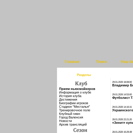
Главная
Поиск
Наш б
Разделы
29.01.2026 18:08:00
Владимир Бы
Прием ньюсмэйкеров
Информация о клубе
29.01.2026 14:53:00
История клуба
Футболист Т
Достижения
Биографии игроков
Стадион "Месталья"
29.01.2026 14:16:31
Тренировочное поле
Украинского
Клубный гимн
Город Валенсия
28.01.2026 22:21:20
Новости
«Зенит» куп
Архив трансляций
28.01.2026 16:29:39