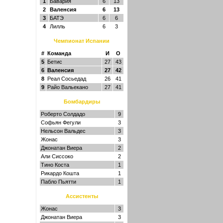
1
Бавария
6
13
2
Валенсия
6
13
3
БАТЭ
6
6
4
Лилль
6
3
Чемпионат Испании
#
Команда
И
О
5
Бетис
27
43
6
Валенсия
27
42
8
Реал Сосьедад
26
41
9
Райо Вальекано
27
41
Бомбардиры
Роберто Солдадо
9
Софьян Фегули
3
Нельсон Вальдес
3
Жонас
3
Джонатан Виера
2
Али Сиссоко
2
Тино Коста
1
Рикардо Кошта
1
Пабло Пьятти
1
Ассистенты
Жонас
3
Джонатан Виера
3