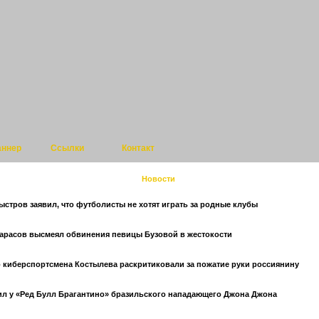
аннер
Ссылки
Контакт
Новости
стров заявил, что футболисты не хотят играть за родные клубы
арасов высмеял обвинения певицы Бузовой в жестокости
 киберспортсмена Костылева раскритиковали за пожатие руки россиянину
ил у «Ред Булл Брагантино» бразильского нападающего Джона Джона