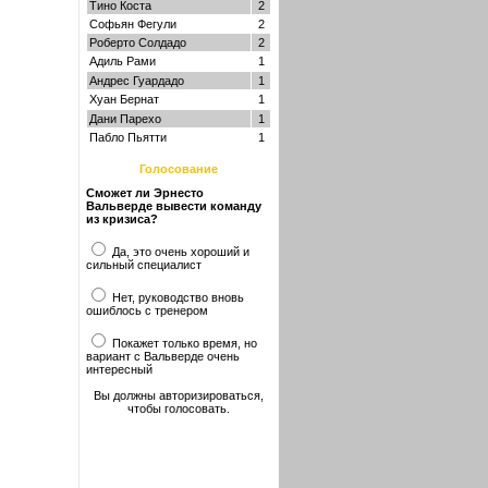
Тино Коста
2
Софьян Фегули
2
Роберто Солдадо
2
Адиль Рами
1
Андрес Гуардадо
1
Хуан Бернат
1
Дани Парехо
1
Пабло Пьятти
1
Голосование
Сможет ли Эрнесто
Вальверде вывести команду
из кризиса?
Да, это очень хороший и
сильный специалист
Нет, руководство вновь
ошиблось с тренером
Покажет только время, но
вариант с Вальверде очень
интересный
Вы должны авторизироваться,
чтобы голосовать.