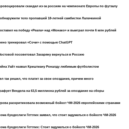
ровоцировали скандал из-за россиян на чемпионате Европы по футзалу
обнаружили тело пропавшей 18-летней самбистки Лалачкиной
оставил на победу «Реала» над «Монако» и выиграл почти 6 млн рублей
рено тренировал «Сочи» с помощью ChatGPT
остовой посоветовал Захаряну вернуться в Россию
эйна Уайт назвал Криштиану Роналду любимым футболистом
ел так решил, что платит за свои опоздания, причем много
рафует Вендела на 63,5 миллиона рублей за опоздание на сборы
рова раскритиковала возможный бойкот ЧМ-2026 европейскими странами
ома бундеслиги Геттлих заявил, что стоит задуматься о бойкоте ЧМ-2026
ома бундеслиги Геттлих: Стоит задуматься о бойкоте ЧМ-2026