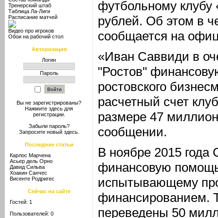
футбольному клубу 
Тренерский штаб
Таблица Ла-Лиги
рублей. Об этом в че
Расписание матчей
Видео про игроков
сообщается
на офиц
Обои на рабочий стол
Авторизация
«Иван Саввиди в оч
Логин
"Ростов" финансову
Пароль
ростовского бизнес
расчетный счет клуб
Вы не зарегистрированы?
Нажмите здесь
для
размере 47 миллион
регистрации.
Забыли пароль?
сообщении.
Запросите новый
здесь
.
Последние статьи
В ноябре 2015 года
Карлос Марчена
Асьер дель Орно
финансовую помощь
Давид Сильва
Хоакин Санчес
испытывающему пр
Висенте Родригес
Сейчас на сайте
финансированием. Т
Гостей: 1
переведены 50 милл
Пользователей: 0