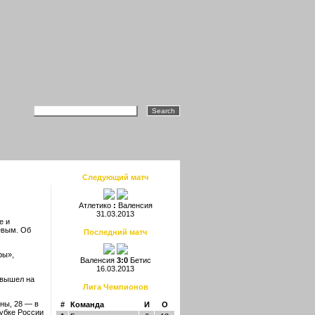
Следующий матч
Атлетико
:
Валенсия
31.03.2013
е и
евым. Об
Последний матч
фы»,
Валенсия
3:0
Бетис
16.03.2013
 вышел на
Лига Чемпионов
ны, 28 — в
#
Команда
И
О
убке России