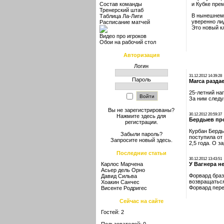
Состав команды
и Кубке пре
Тренерский штаб
В нынешнем 
Таблица Ла-Лиги
уверенно ли
Расписание матчей
Это новый к
Видео про игроков
Обои на рабочий стол
Авторизация
Логин
31.12.2012 14:39:28
Пароль
Marca разда
25-летний на
За ним следу
Вы не зарегистрированы?
30.12.2012 20:59:37
Нажмите здесь
для
Бердыев пр
регистрации.
Курбан Берды
Забыли пароль?
поступила от
Запросите новый
здесь
.
2,5 года. О 
Последние статьи
30.12.2012 13:43:51
Карлос Марчена
У Вагнера н
Асьер дель Орно
Форвард браз
Давид Сильва
возвращаться
Хоакин Санчес
Форвард пере
Висенте Родригес
Сейчас на сайте
Гостей: 2