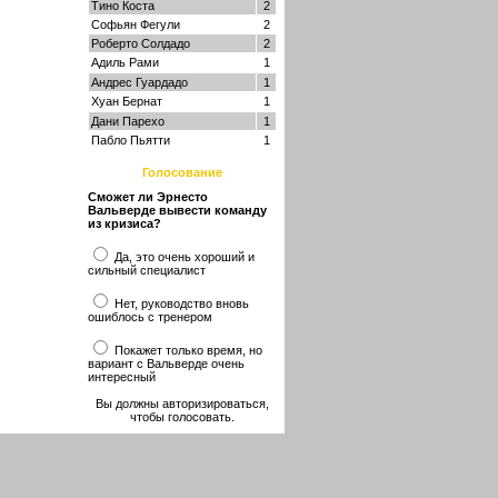
Тино Коста
2
Софьян Фегули
2
Роберто Солдадо
2
Адиль Рами
1
Андрес Гуардадо
1
Хуан Бернат
1
Дани Парехо
1
Пабло Пьятти
1
Голосование
Сможет ли Эрнесто
Вальверде вывести команду
из кризиса?
Да, это очень хороший и
сильный специалист
Нет, руководство вновь
ошиблось с тренером
Покажет только время, но
вариант с Вальверде очень
интересный
Вы должны авторизироваться,
чтобы голосовать.