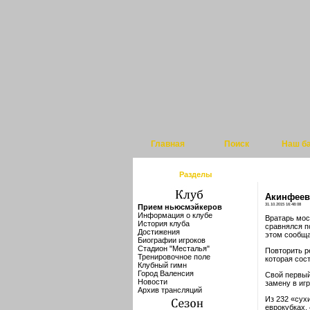
Главная
Поиск
Наш б
Разделы
Акинфеев 
31.10.2015 16:48:08
Прием ньюсмэйкеров
Информация о клубе
Вратарь мос
История клуба
сравнялся п
Достижения
этом сообща
Биографии игроков
Стадион "Месталья"
Повторить р
Тренировочное поле
которая сос
Клубный гимн
Город Валенсия
Свой первый
Новости
замену в иг
Архив трансляций
Из 232 «сух
еврокубках,