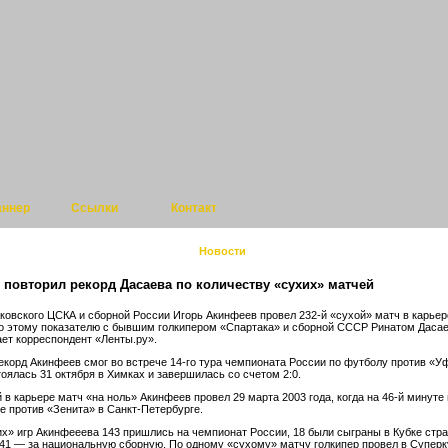
аннер
Ссылки
Контакт
Новости
повторил рекорд Дасаева по количеству «сухих» матчей
ковского ЦСКА и сборной России Игорь Акинфеев провел 232-й «сухой» матч в карьер
о этому показателю с бывшим голкипером «Спартака» и сборной СССР Ринатом Даса
ет корреспондент «Ленты.ру».
екорд Акинфеев смог во встрече 14-го тура чемпионата России по футболу против «У
тоялась 31 октября в Химках и завершилась со счетом 2:0.
 в карьере матч «на ноль» Акинфеев провел 29 марта 2003 года, когда на 46-й минуте
ре против «Зенита» в Санкт-Петербурге.
их» игр Акинфееева 143 пришлись на чемпионат России, 18 были сыграны в Кубке стра
 41 — за национальную сборную. По одному «сухому» матчу голкипер провел в Суперк