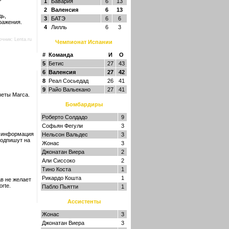
1
Бавария
6
13
2
Валенсия
6
13
дь,
3
БАТЭ
6
6
ражения.
4
Лилль
6
3
очник:
Lenta.ru
Чемпионат Испании
#
Команда
И
О
5
Бетис
27
43
6
Валенсия
27
42
8
Реал Сосьедад
26
41
9
Райо Вальекано
27
41
зеты Marca.
Бомбардиры
Роберто Солдадо
9
Софьян Фегули
3
я информация
Нельсон Вальдес
3
подпишут на
Жонас
3
Джонатан Виера
2
Али Сиссоко
2
Тино Коста
1
Рикардо Кошта
1
в не желает
rte.
Пабло Пьятти
1
Ассистенты
Жонас
3
Джонатан Виера
3