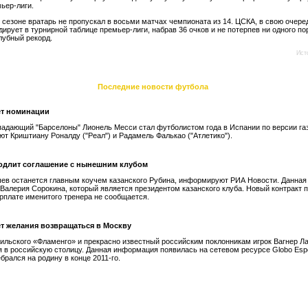
мьер-лиги.
сезоне вратарь не пропускал в восьми матчах чемпионата из 14. ЦСКА, в свою очере
дирует в турнирной таблице премьер-лиги, набрав 36 очков и не потерпев ни одного по
лубный рекорд.
Ист
Последние новости футбола
ет номинации
падающий "Барселоны" Лионель Месси стал футболистом года в Испании по версии га
ют Криштиану Роналду ("Реал") и Радамель Фалькао ("Атлетико").
одлит соглашение с нынешним клубом
ев останется главным коучем казанского Рубина, информируют РИА Новости. Данна
 Валерия Сорокина, который является президентом казанского клуба. Новый контракт 
зарплате именитого тренера не сообщается.
ет желания возвращаться в Москву
ильского «Фламенго» и прекрасно известный российским поклонникам игрок Вагнер Ла
 в российскую столицу. Данная информация появилась на сетевом ресурсе Globo Espo
брался на родину в конце 2011-го.