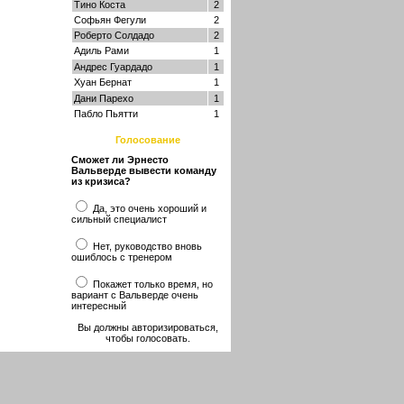
Тино Коста
2
Софьян Фегули
2
Роберто Солдадо
2
Адиль Рами
1
Андрес Гуардадо
1
Хуан Бернат
1
Дани Парехо
1
Пабло Пьятти
1
Голосование
Сможет ли Эрнесто
Вальверде вывести команду
из кризиса?
Да, это очень хороший и
сильный специалист
Нет, руководство вновь
ошиблось с тренером
Покажет только время, но
вариант с Вальверде очень
интересный
Вы должны авторизироваться,
чтобы голосовать.