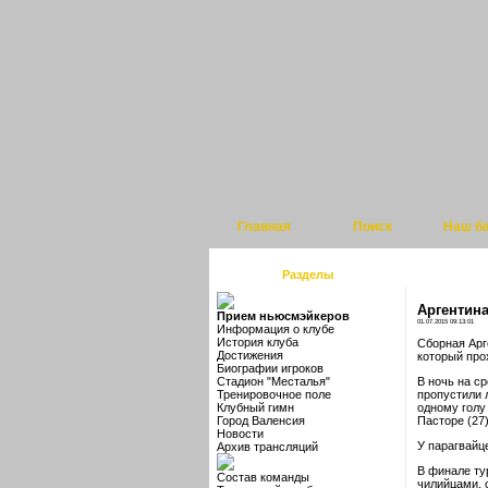
Главная
Поиск
Наш б
Разделы
Аргентин
Прием ньюсмэйкеров
01.07.2015 09:13:01
Информация о клубе
История клуба
Сборная Арг
Достижения
который про
Биографии игроков
Стадион "Месталья"
В ночь на с
Тренировочное поле
пропустили 
Клубный гимн
одному голу
Город Валенсия
Пасторе (27)
Новости
У парагвайц
Архив трансляций
В финале ту
Состав команды
чилийцами, 