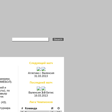
Следующий матч
Атлетико
:
Валенсия
31.03.2013
Америки,
НМЕБОЛ).
Последний матч
чей и
уты), по
Валенсия
3:0
Бетис
Хавьер
16.03.2013
чи.
Лига Чемпионов
(43).
 турнира
#
Команда
И
О