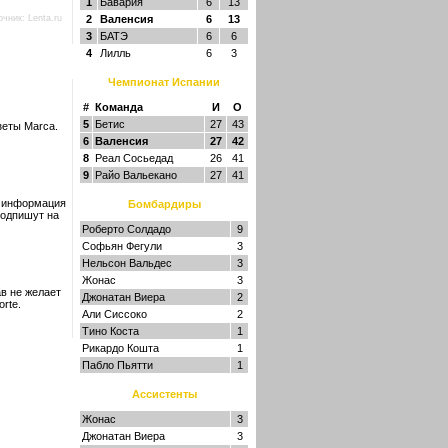
1
Бавария
6
13
очник:
Lenta.ru
2
Валенсия
6
13
3
БАТЭ
6
6
4
Лилль
6
3
Чемпионат Испании
#
Команда
И
О
5
Бетис
27
43
зеты Marca.
6
Валенсия
27
42
8
Реал Сосьедад
26
41
9
Райо Вальекано
27
41
я информация
Бомбардиры
подпишут на
Роберто Солдадо
9
Софьян Фегули
3
Нельсон Вальдес
3
Жонас
3
в не желает
Джонатан Виера
2
rte.
Али Сиссоко
2
Тино Коста
1
Рикардо Кошта
1
Пабло Пьятти
1
Ассистенты
Жонас
3
Джонатан Виера
3