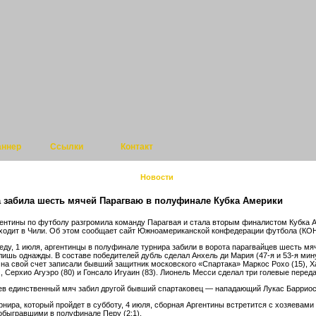
аннер
Ссылки
Контакт
Новости
а забила шесть мячей Парагваю в полуфинале Кубка Америки
ентины по футболу разгромила команду Парагвая и стала вторым финалистом Кубка 
ходит в Чили. Об этом сообщает
сайт
Южноамериканской конфедерации футбола (КО
реду, 1 июля, аргентинцы в полуфинале турнира забили в ворота парагвайцев шесть мя
лишь однажды. В составе победителей дубль сделал Анхель ди Мария (47-я и 53-я мин
 на свой счет записали бывший защитник московского «Спартака» Маркос Рохо (15), 
, Серхио Агуэро (80) и Гонсало Игуаин (83). Лионель Месси сделал три голевые переда
ев единственный мяч забил другой бывший спартаковец — нападающий Лукас Барриос 
рнира, который пройдет в субботу, 4 июля, сборная Аргентины встретится с хозяевами
обыгравшими в полуфинале Перу (
2:1
).