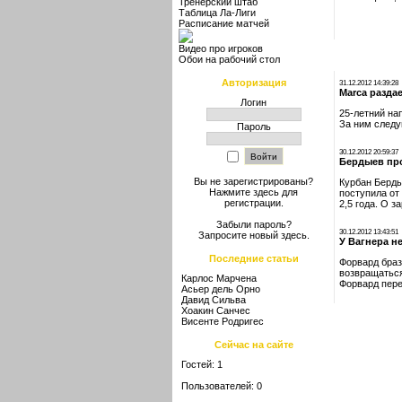
Тренерский штаб
Таблица Ла-Лиги
Расписание матчей
Видео про игроков
Обои на рабочий стол
Авторизация
31.12.2012 14:39:28
Marca разда
Логин
25-летний на
За ним следу
Пароль
30.12.2012 20:59:37
Бердыев пр
Вы не зарегистрированы?
Курбан Берды
Нажмите здесь
для
поступила от
регистрации.
2,5 года. О 
Забыли пароль?
30.12.2012 13:43:51
Запросите новый
здесь
.
У Вагнера н
Последние статьи
Форвард браз
возвращаться
Карлос Марчена
Форвард пере
Асьер дель Орно
Давид Сильва
Хоакин Санчес
Висенте Родригес
Сейчас на сайте
Гостей: 1
Пользователей: 0