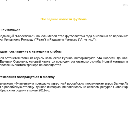
Ист
Последние новости футбола
ет номинации
падающий "Барселоны" Лионель Месси стал футболистом года в Испании по версии га
ют Криштиану Роналду ("Реал") и Радамель Фалькао ("Атлетико").
одлит соглашение с нынешним клубом
ев останется главным коучем казанского Рубина, информируют РИА Новости. Данна
 Валерия Сорокина, который является президентом казанского клуба. Новый контракт 
зарплате именитого тренера не сообщается.
ет желания возвращаться в Москву
ильского «Фламенго» и прекрасно известный российским поклонникам игрок Вагнер Ла
 в российскую столицу. Данная информация появилась на сетевом ресурсе Globo Espo
брался на родину в конце 2011-го.