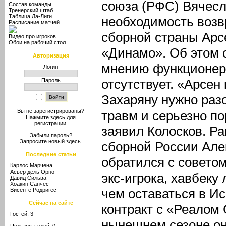
союза (РФС) Вячесл
Состав команды
Тренерский штаб
Таблица Ла-Лиги
необходимость воз
Расписание матчей
сборной страны Арс
Видео про игроков
Обои на рабочий стол
«Динамо». Об этом 
Авторизация
мнению функционера
Логин
отсутствует. «Арсен
Пароль
Захаряну нужно раз
травм и серьезно по
Вы не зарегистрированы?
Нажмите здесь
для
регистрации.
заявил Колосков. Р
Забыли пароль?
Запросите новый
здесь
.
сборной России Але
Последние статьи
обратился с советом
Карлос Марчена
Асьер дель Орно
экс-игрока, хавбеку
Давид Сильва
Хоакин Санчес
чем оставаться в И
Висенте Родригес
Сейчас на сайте
контракт с «Реалом 
Гостей: 3
нынешнем сезоне он