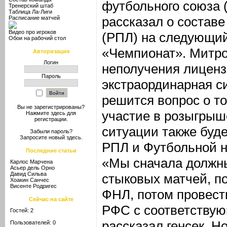
футбольного союза
Тренерский штаб
Таблица Ла-Лиги
рассказал о состав
Расписание матчей
Видео про игроков
(РПЛ) на следующий 
Обои на рабочий стол
«Чемпионат». Митро
Авторизация
Логин
неполучения лицен
Пароль
экстраординарная с
решится вопрос о то
Вы не зарегистрированы?
участие в розыгрыш
Нажмите здесь
для
регистрации.
ситуации также буд
Забыли пароль?
Запросите новый
здесь
.
РПЛ и Футбольной н
Последние статьи
«Мы сначала должны
Карлос Марчена
Асьер дель Орно
Давид Сильва
стыковых матчей, п
Хоакин Санчес
Висенте Родригес
ФНЛ, потом провест
Сейчас на сайте
РФС с соответству
Гостей: 2
рассказал генсек. 
Пользователей: 0