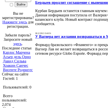
Бердыев продлит соглашение с нынешни
Курбан Бердыев останется главным коучем
Вы не
Данная информация поступила от Валерия 
зарегистрированы?
казанского клуба. Новый контракт подпишут
Нажмите здесь
для
сообщается.
регистрации.
30.12.2012 13:43:51
Забыли пароль?
У Вагнера нет желания возвращаться в 
Запросите новый
здесь
.
Форвард бразильского «Фламенго» и прекр
Последние статьи
Вагнер Лав не желает возвращаться в росс
Карлос Марчена
сетевом ресурсе Globo Esporte. Форвард пер
Асьер дель Орно
Давид Сильва
Хоакин Санчес
Висенте Родригес
Сейчас на сайте
Гостей: 1
Пользователей: 0
Всего
пользователей:
2,074