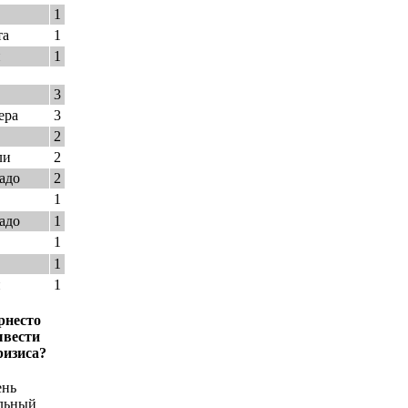
1
та
1
и
1
3
ера
3
2
ли
2
адо
2
1
адо
1
1
1
и
1
рнесто
ывести
ризиса?
ень
льный