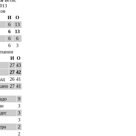
:0
Бетис
2013
нов
И
О
6
13
6
13
6
6
6
3
спании
И
О
27
43
27
42
дад
26
41
кано
27
41
адо
9
ли
3
дес
3
3
ера
2
2