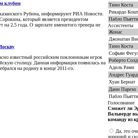
м клубом
Тино Коста
Рикардо Кош
 казанского Рубина, информируют РИА Новости.
Пабло Пьятт
Сорокина, который является президентом
 на 2,5 года. О зарплате именитого тренера не
Ассистенты
Жонас
Джонатан Ви
Тино Коста
Москву
Софьян Фегу
асно известный российским поклонникам игрок
Роберто Солд
ийскую столицу. Данная информация появилась на
Адиль Рами
ебрался на родину в конце 2011-го.
Андрес Гуард
Хуан Бернат
Дани Парехо
Пабло Пьятт
Голосование
Сможет ли Э
Вальверде в
команду из к
Да, это оч
хороший и си