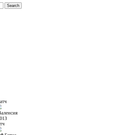
атч
Валенсия
2013
тч