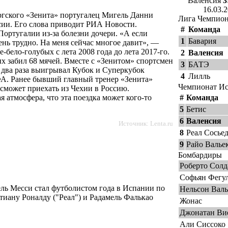
Валенсия
3
16.03.
гского «Зенита» португалец Мигель Данни
Лига Чемпио
ссии. Его слова приводит РИА Новости.
#
Команда
 Португалии из-за болезни дочери. «А если
1
Бавария
ень трудно. На меня сейчас многое давит», —
бело-голубых с лета 2008 года до лета 2017-го.
2
Валенсия
ых забил 68 мячей. Вместе с «Зенитом» спортсмен
3
БАТЭ
 два раза выигрывал Кубок и Суперкубок
4
Лилль
ФА. Ранее бывший главный тренер «Зенита»
Чемпионат И
сможет приехать из Чехии в Россию.
я атмосфера, что эта поездка может кого-то
#
Команда
5
Бетис
6
Валенсия
Источник:
Lenta.ru
8
Реал Сосье
9
Райо Валье
Бомбардиры
Роберто Солд
Софьян Фегу
ь Месси стал футболистом года в Испании по
Нельсон Валь
тиану Роналду ("Реал") и Радамель Фалькао
Жонас
Джонатан Ви
Али Сиссоко