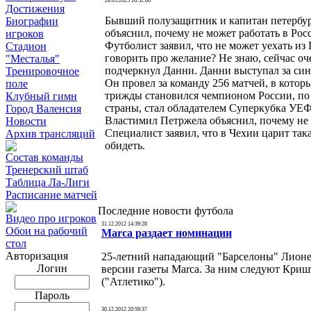
28.05.2025 16:52:00
Достижения
Бывший полузащитник и капитан петербур
Биографии
объяснил, почему не может работать в Ро
игроков
Футболист заявил, что не может уехать из
Стадион
говорить про желание? Не знаю, сейчас оч
"Месталья"
подчеркнул Данни. Данни выступал за сине-
Тренировочное
Он провел за команду 256 матчей, в котор
поле
трижды становился чемпионом России, по
Клубный гимн
страны, стал обладателем Суперкубка УЕ
Город Валенсия
Властимил Петржела объяснил, почему не 
Новости
Специалист заявил, что в Чехии царит така
Архив трансляций
обидеть.
Состав команды
Тренерский штаб
Таблица Ла-Лиги
Расписание матчей
Последние новости футбола
Видео про игроков
31.12.2012 14:39:28
Обои на рабочий
Marca раздает номинации
стол
Авторизация
25-летний нападающий "Барселоны" Лионел
Логин
версии газеты Marca. За ним следуют Криш
("Атлетико").
Пароль
30.12.2012 20:59:37