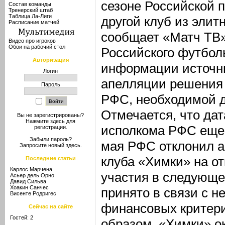
сезоне Российской 
Состав команды
Тренерский штаб
Таблица Ла-Лиги
другой клуб из элит
Расписание матчей
сообщает «Матч ТВ»
Видео про игроков
Обои на рабочий стол
Российского футбол
Авторизация
информации источни
Логин
апелляции решения
Пароль
РФС, необходимой д
Отмечается, что да
Вы не зарегистрированы?
Нажмите здесь
для
исполкома РФС еще 
регистрации.
Забыли пароль?
мая РФС отклонил 
Запросите новый
здесь
.
клуба «Химки» на о
Последние статьи
Карлос Марчена
участия в следующе
Асьер дель Орно
Давид Сильва
Хоакин Санчес
принято в связи с 
Висенте Родригес
финансовых критери
Сейчас на сайте
Гостей: 2
образом, «Химки» о