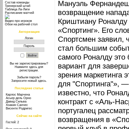
Мануэль Фернандеш
Состав команды
Тренерский штаб
Таблица Ла-Лиги
возвращение напад
Расписание матчей
Криштиану Роналду 
Видео про игроков
Обои на рабочий стол
«Спортинг». Его слов
Авторизация
Спортсмен заявил, 
Логин
стал большим событ
Пароль
самого Роналду это
вариант для заверш
Вы не зарегистрированы?
Нажмите здесь
для
регистрации.
зрения маркетинга 
Забыли пароль?
Запросите новый
здесь
.
для "Спортинга"», —
Последние статьи
известно, что Ронал
Карлос Марчена
Асьер дель Орно
контракт с «Аль-Нас
Давид Сильва
Хоакин Санчес
португалец рассмат
Висенте Родригес
Сейчас на сайте
возвращения в «Спо
Гостей: 2
первый клуб в проф