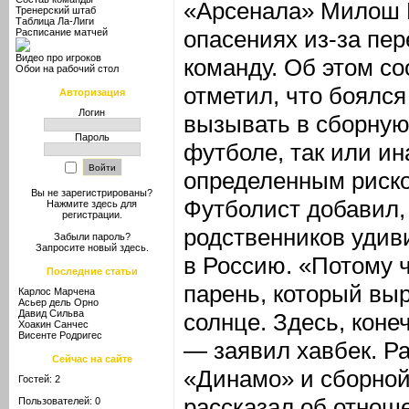
«Арсенала» Милош 
Тренерский штаб
Таблица Ла-Лиги
опасениях из-за пер
Расписание матчей
Видео про игроков
команду. Об этом с
Обои на рабочий стол
отметил, что боялся 
Авторизация
Логин
вызывать в сборную.
Пароль
футболе, так или ин
определенным риско
Вы не зарегистрированы?
Футболист добавил, 
Нажмите здесь
для
регистрации.
родственников удив
Забыли пароль?
Запросите новый
здесь
.
в Россию. «Потому ч
Последние статьи
парень, который выр
Карлос Марчена
Асьер дель Орно
Давид Сильва
солнце. Здесь, конеч
Хоакин Санчес
Висенте Родригес
— заявил хавбек. Р
Сейчас на сайте
«Динамо» и сборной
Гостей: 2
рассказал об отнош
Пользователей: 0