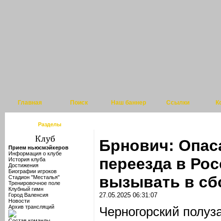
Главная
Поиск
Наш баннер
Ссылки
К
Разделы
Брнович: Опаса
Прием ньюсмэйкеров
Информация о клубе
переезда в Ро
История клуба
Достижения
Биографии игроков
вызывать в с
Стадион "Месталья"
Тренировочное поле
Клубный гимн
27.05.2025 06:31:07
Город Валенсия
Новости
Архив трансляций
Черногорский полуз
Состав команды