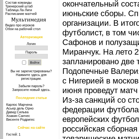
окончательный сост
Состав команды
Тренерский штаб
Таблица Ла-Лиги
июньские сборы. Сп
Расписание матчей
организации. В итог
Видео про игроков
Обои на рабочий стол
футболист, в том ч
Авторизация
Сафонов и полузащ
Логин
Миранчук. На лето 2
Пароль
запланировано две 
Подопечные Валери
Вы не зарегистрированы?
Нажмите здесь
для
с Нигерией в москов
регистрации.
Забыли пароль?
июня проведут матч
Запросите новый
здесь
.
Из-за санкций со с
Последние статьи
Карлос Марчена
федерации футбола
Асьер дель Орно
Давид Сильва
Хоакин Санчес
европейских футбо
Висенте Родригес
российская сборная
Сейчас на сайте
Гостей: 1
товарищеские матчи