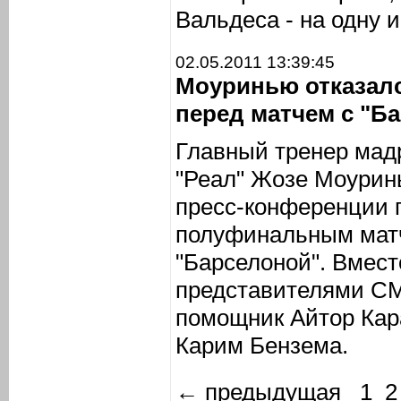
Вальдеса - на одну и
02.05.2011 13:39:45
Моуринью отказалс
перед матчем с "Б
Главный тренер мад
"Реал" Жозе Моуринь
пресс-конференции 
полуфинальным матч
"Барселоной". Вмес
представителями С
помощник Айтор Кар
Карим Бензема.
← предыдущая
1
2