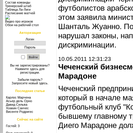
Состав команды
футболистов арабск
Тренерский штаб
Таблица Ла-Лиги
Расписание матчей
этом заявила минис
Видео про игроков
Шанталь Жуанно. По
Обои на рабочий стол
Авторизация
нарушал законы, на
Логин
дискриминации.
Пароль
10.05.2011 12:31:23
Чеченский бизнесм
Вы не зарегистрированы?
Нажмите здесь
для
регистрации.
Марадоне
Забыли пароль?
Запросите новый
здесь
.
Чеченский предприни
Последние статьи
который в начале м
Карлос Марчена
Асьер дель Орно
футбольный клуб "К
Давид Сильва
Хоакин Санчес
Висенте Родригес
бывшему главному т
Сейчас на сайте
Диего Марадоне дол
Гостей: 3